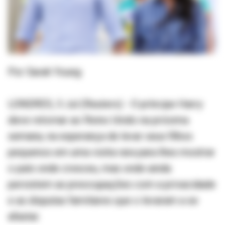
Por Sarah Young
LONDRES, 3 Jul (Reuters) - O príncipe Harry
deve retornar ao Reino Unido na próxima
semana, na esperança de levar seus filhos
pequenos em uma visita rara para lhes mostrar
o país onde cresceu, mas onde ainda
persistem as preocupações com a privacidade
e as disputas familiares que o levaram a se
afastar.