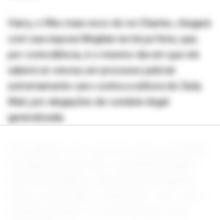
Harry, o filho mais novo do rei Charles, chegará
com sua esposa Meghan na terça-feira, que,
por coincidência, é o mesmo dia em que ele
saberá se venceu um processo judicial
extremamente caro contra a editora do Daily
Mail, por alegações de conduta ilegal
generalizada.
Uma disputa com o governo sobre as medidas
de segurança para ele e sua família também
afetou seus planos, além das especulações
sobre se seus filhos conhecerão o avô, com a
família buscando se reconciliar após anos