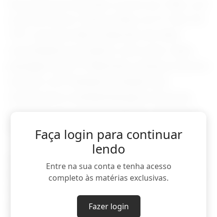
Sua estreia na televisão ocorreu em 1966, com
a novela Somos Todos Irmãos, na TV Tupi. Em
1971, escreveu Meu Pedacinho de Chão,
consolidando seu talento como autor. Após
passagem pela TV Manchete, alcançou enorme
sucesso com Pantanal, produção que
revolucionou a teledramaturgia ao priorizar
gravações em locações naturais e destacar a
beleza do bioma brasileiro.
Faça login para continuar
lendo
De volta à TV Globo, assinou sucessos como
Entre na sua conta e tenha acesso
Renascer, O Rei do Gado, Terra Nostra e Velho
completo às matérias exclusivas.
Chico, obras que marcaram gerações e
abordaram temas como imigração, reforma
Fazer login