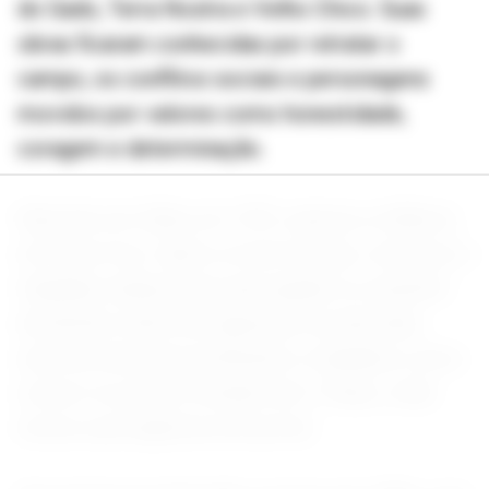
do Gado, Terra Nostra e Velho Chico. Suas
obras ficaram conhecidas por retratar o
campo, os conflitos sociais e personagens
movidos por valores como honestidade,
coragem e determinação.
Nascido em Gália, em 1931, passou a infância
em Vera Cruz. Após a morte do pai, começou a
trabalhar ainda jovem para ajudar no sustento
da família. Antes de ingressar na televisão,
exerceu diversas profissões e trabalhou como
revisor no jornal O Estado de S. Paulo, onde
iniciou sua trajetória na escrita.