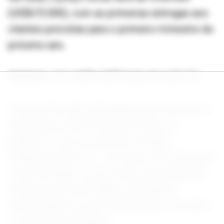
(US$672.000), com as primeiras entregas aos
clientes previstas para o primeiro trimestre do
próximo ano.
MANUAL V12 APÓS CRÍTICAS AO LUCE EV
A nova série especial surge pouco mais de um
mês depois que a Ferrari apresentou o
polêmico Luce, seu primeiro modelo
totalmente elétrico – um marco histórico para
a marca italiana, mas que teve uma recepção
morna por parte de alguns entusiastas
acostumados ao som característico do motor
e à sensação analógica.