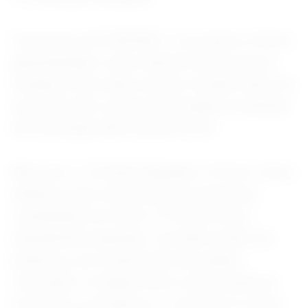
Com preço de €550.000, o Luce gerou críticas
generalizadas e uma onda de memes pouco
lisonjeiros nas redes sociais, focados tanto em
seu estilo não convencional quanto na adoção
da tecnologia elétrica pela Ferrari.
Mas com o 12Cilindri Manuale, a Ferrari volta a
enfatizar suas características essenciais,
combinando um motor V12 de 6,5 litros
naturalmente aspirado, com 830 cavalos de
potência, a um sistema de três pedais,
colocando "a relação entre a intervenção do
motorista, a mecânica e o controle no centro