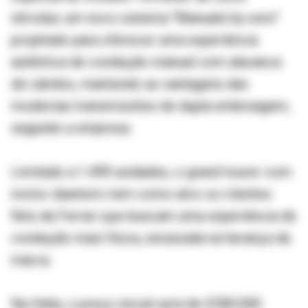
introduz um novo sistema "Manuale by-wire"
projetado para oferecer uma experiência
autêntica de condução manual com alavanca
de câmbio, mantendo as vantagens das
modernas transmissões de dupla embreagem,
segundo a empresa.
Limitado a 1.499 unidades, o grand tourer com
motor dianteiro tem como alvo os clientes
fiéis da Ferrari que buscam uma experiência de
condução mais física, enraizada na herança da
marca.
Na Itália, o preço inicial será de €590.000