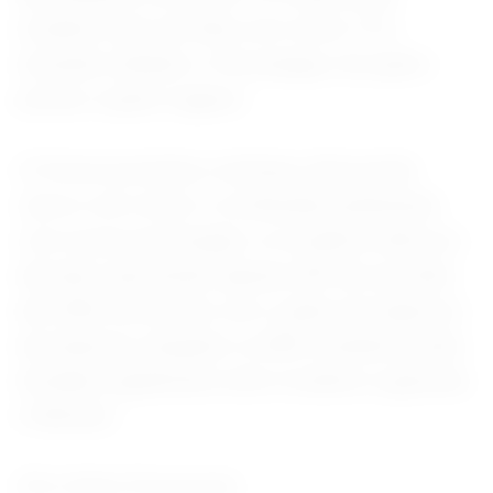
modelos topo de linha com motor V12,
incluindo também o Purosangue, de quatro
portas e quatro lugares.
A Ferrari prometeu continuar oferecendo
carros com motor a combustão juntamente
com novas tecnologias: os modelos elétricos
deverão representar apenas 20% de sua linha
até 2030, de acordo com o plano de negócios
da empresa, enquanto os 80% restantes serão
divididos igualmente entre modelos a gasolina
e híbridos.
(Por Giulio Piovaccari)