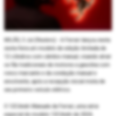
MILÃO, 3 Jul (Reuters) - A Ferrari lançou nesta
sexta-feira um modelo de edição limitada de
12 cilindros com câmbio manual, visando atrair
os fãs tradicionais de motores a gasolina com
ronco marcante e da condução manual e
envolvente, após a recepção inicial mista de
seu primeiro veículo elétrico.
O 12Cilindri Manuale da Ferrari, uma série
especial do modelo 12Cilindri de 2024,