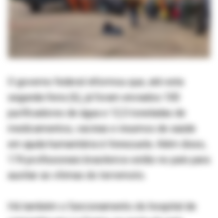
O governo federal informou que, até esta
segunda-feira (6), já foram enviados 100
purificadores de água e 12,5 toneladas de
medicamentos, vacinas e insumos de saúde
em ajuda humanitária à Venezuela. Além disso,
174 profissionais brasileiros estão no país para
auxiliar as vítimas do terremoto.
Há também o funcionamento do hospital de