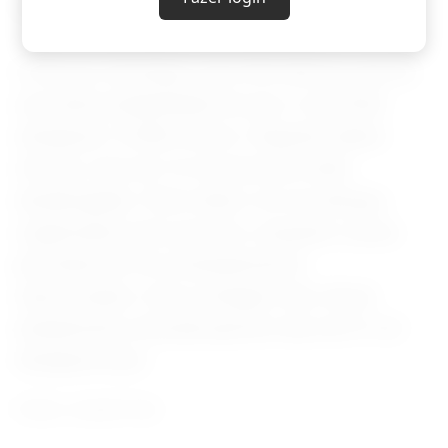
relação à atualização anterior.
O Serviço Geológico dos EUA afirmou que há
uma alta probabilidade de que o total final
ultrapasse 10.000 mortos. Segundo dados
oficiais, mais de 16 mil pessoas estão
desabrigadas. Parte delas vive em abrigos
organizados pelo governo, enquanto outras
permanecem em acampamentos
improvisados. Uma contagem não oficial
amplamente utilizada aponta mais de 41 mil
desaparecidos.
Fonte: Jornal O Sul