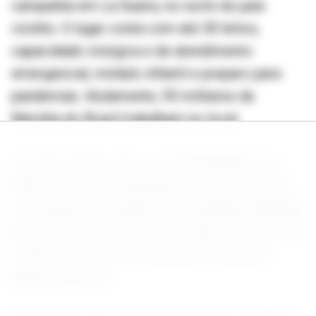
campanha em La Guaira, no norte do país
vizinho. O lugar conta com até 30 leitos,
capacidade cirúrgica e de atendimento
emergencial, módulo infantil e preparo para
pandemias. Atulamente, 93 militares da
Marinha do Brasil trabalham no local.
Ao todo, foram cinco voos humanitários da
FAB (Força Aérea Brasileira) e um comercial
com destino as regiões venezuelanas afetadas
pelos tremores do dia 24 de junho. Pelo menos
3.342 pessoas já morreram por conta dos
abalos sísmicos.