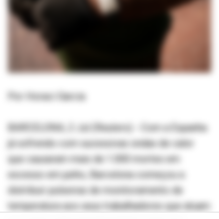
Por Horaci Garcia
BARCELONA, 2 Jul (Reuters) - Com a Espanha
já sofrendo com sucessivas ondas de calor
que causaram mais de 1.000 mortes em
excesso em junho, Barcelona começou a
distribuir pulseiras de monitoramento de
temperatura aos seus trabalhadores que atuam