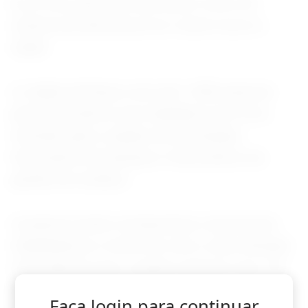
ao ar livre, para que funcionem como um
sistema de alerta precoce contra riscos à
saúde.
A cidade distribuiu cerca de 1.400 pulseiras
para funcionários que trabalham ao ar livre,
incluindo garis, equipes de iluminação,
funcionários de parques e funcionários da
gestão de resíduos.
A pulseira mede a temperatura corporal dos
trabalhadores e emite um som e uma vibração
caso detecte que o usuário está em risco. Se
isso acontecer, eles precisam interromper o
Faça login para continuar