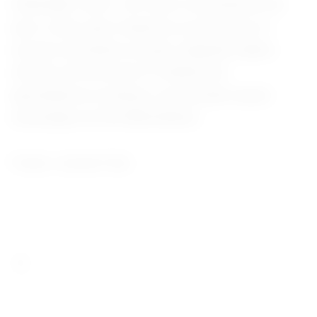
chamadas “bets”, em meio a estimativas de
que o setor gere impactos econômicos e
sociais relevantes no país. Segundo dados
oficiais, há cerca de 27 milhões de
apostadores no Brasil, com perdas anuais
estimadas em R$ 38,8 bilhões.
Fonte: Jornal O Sul