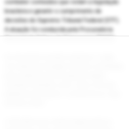
combater conteúdos que violam a legislação
brasileira e garantir o cumprimento de
decisões do Supremo Tribunal Federal (STF).
A atuação foi conduzida pela Procuradoria
Nacional de Defesa da Democracia (PNDD).
No documento enviado à empresa, o órgão
cita canais que divulgam tutoriais e estratégias
para criação de sites de apostas ilegais,
incluindo conteúdos como “como criar uma
plataforma de cassino” e referências ao “jogo
do bicho online”.
A AGU afirma que, embora alguns perfis se