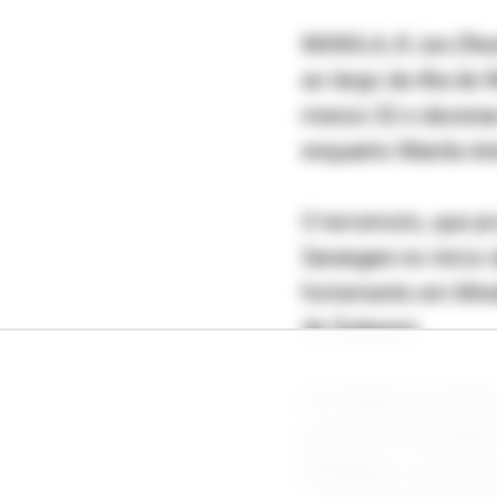
MANILA, 8 Jun (Reu
ao largo da ilha de 
menos 32 e dezenas 
enquanto Manila int
O terremoto, que pr
Sarangani no início
fortemente em Minda
de Sulawesi.
As Filipinas mobili
estavam verificando
Mindanao, a maiori