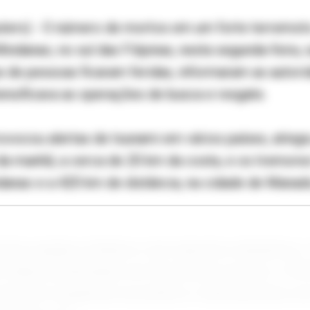
ters) - O número de mortos em um forte terremot
Mindanao, no sul das Filipinas, nesta segunda-feira, 
de pessoas ficaram feridas, informaram as autori
ensificava as operações de busca e resgate.
ovocou alertas de tsunami em vários países, atingiu
 da manhã, a cerca de 20 km da costa, e os tremore
nao e a 420 km de distância, na cidade de Manado,
zaram equipes militares e de resposta a desastres, 
 relatos preliminares de 32 pessoas mortas e 134 
a devido à queda de escombros e deslizamentos de 