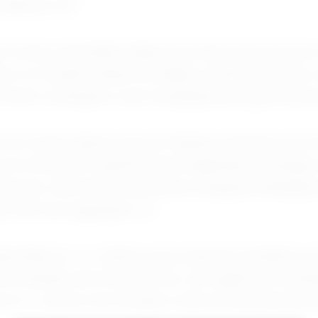
defesa civil.
mi foram cancelados depois de mais de seis horas no
ia e no Estado malaio de Sabah, na ilha de Bornéu
 foram orientados a sair imediatamente para terren
oito meses depois que as Filipinas sofreram seu t
um terremoto superficial de magnitude 6,9 atingiu a
essoas. Dois fortes terremotos atingiram Mindan
s forte de magnitude 7,4.
nand Marcos Jr. ordenou uma resposta imediata ao
do tamanho da Coreia do Sul, com agências orienta
rro e centros de retirada e estar prontas para po