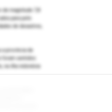
o de magnitude 7,8
subiu para pelo
dades de desastres,
 a província de
s foram sentidos
 na ilha indonésia
e as autoridades
feridas em
terra, de acordo