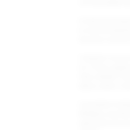
com autoridades da 
Os alertas de tsuna
no norte da Indonés
das áreas costeiras
O desastre ocorreu 
em 12 anos, quando 
Cebu, matando 79 p
depois, sendo o mai
O presidente Ferdi
Mindanao, uma ilha 
suprimentos de soco