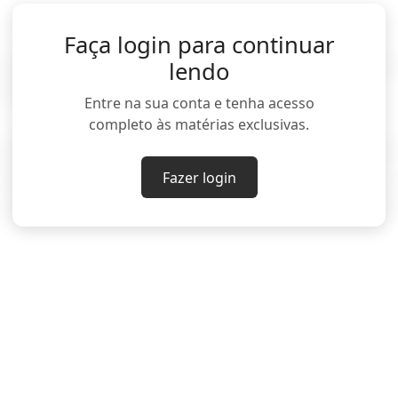
Faça login para continuar
 está se movimentando e não deixaremos Mindanao 
lendo
unicado.
Entre na sua conta e tenha acesso
completo às matérias exclusivas.
donésia sofrem centenas de terremotos todos os an
amente complexas do "Anel de Fogo do Pacífico", u
Fazer login
que se estende da América do Sul até o Extremo O