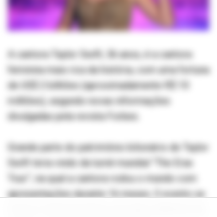
A cantora Taylor Swift, 36 anos, é a cantora
feminina mais rica da história, com uma fortuna
de US$ 2 bilhões (aproximadamente R$ 10
milhões), segundo novas informações
divulgadas pela revista Forbes.
Grande parte do patrimônio bilionário de Taylor
Swift teria vindo da turnê mundial “The Eras
Tour”, na qual a cantora rodou o mundo com
apresentações durante 16 meses. O evento se
tornou a turnê de shows de maior bilheteria da