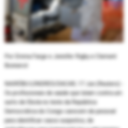
Por Emma Farge e Jennifer Rigby e Clement
Bonnerot
NAIRÓBI/LONDRES/DACAR, 17 Jun (Reuters) -
Os profissionais de saúde que lutam contra um
surto de Ebola no leste da República
Democrática do Congo carecem de pessoal
para identificar casos suspeitos, de