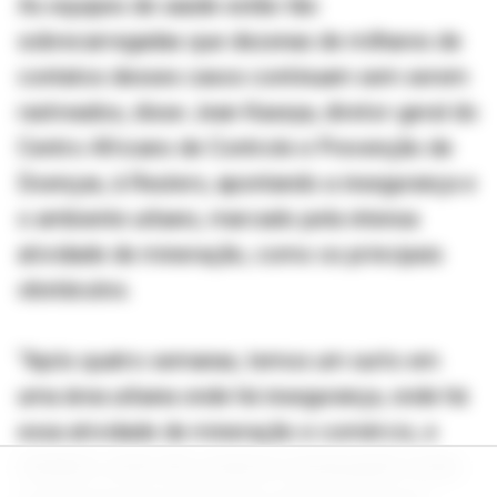
As equipes de saúde estão tão
sobrecarregadas que dezenas de milhares de
contatos desses casos continuam sem serem
rastreados, disse Jean Kaseya, diretor-geral do
Centro Africano de Controle e Prevenção de
Doenças, à Reuters, apontando a insegurança e
o ambiente urbano, marcado pela intensa
atividade de mineração, como os principais
obstáculos.
“Após quatro semanas, temos um surto em
uma área urbana onde há insegurança, onde há
essa atividade de mineração e comércio, e
também onde não estamos alcançando todas