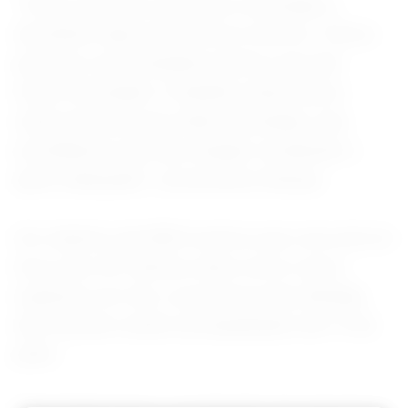
“Temos pessoas que foram internadas e
decidiram fugir por diversos motivos. Temos
pessoas com resultado positivo que não
foram internadas. E também observamos
várias pessoas que estão internadas, mas
acreditamos que não estejam recebendo o
apoio adequado”, acrescentou Kaseya.
Um relatório da OMS mostrou que cerca de um
terço dos 241 alertas sobre novos casos
suspeitos em Ituri, a província mais afetada,
não estavam sendo acompanhados até 14 de
junho.