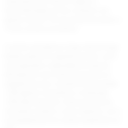
responsáveis por enterros seguros e
descontaminação em Ituri contavam com
apenas cerca de 15% do pessoal necessário e
7% dos veículos necessários.
O ministro da Saúde do Congo, Samuel-Roger
Kamba, rejeitou as sugestões de que o surto
está superando a capacidade de resposta,
afirmando em uma coletiva do governo na
segunda-feira que o ministério havia treinado
1.200 agentes comunitários e mobilizado
1.000 deles para fazer visitas porta a porta
rastreando contatos e casos suspeitos, com o
acompanhamento de contatos atualmente em