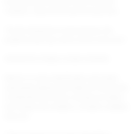
as pessoas que deveriam estar na lista de
contatos”, disse ele na noite de terça-feira.
“Se não alcançarmos essas pessoas, não
podemos dizer que vamos vencer esse surto.”
PACIENTES FOGEM, FICAM À ESPERA
Mesmo os casos identificados, que podem
representar apenas uma fração do total devido
à insuficiência de testes e lacunas nos dados,
nem sempre são isolados e recebem cuidados,
disse ele.