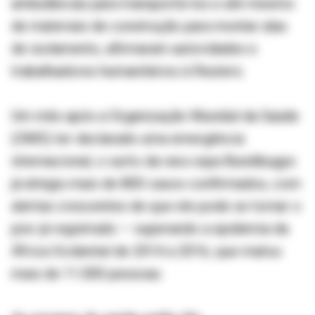
ambulâncias para transportá-los e até mesmo
de materiais de construção para montar alas
de isolamento, afirmaram autoridades e
trabalhadores humanitários à Reuters.
Um mês após a Organização Mundial da Saúde
(OMS) ter declarado uma emergência
internacional, o surto da rara cepa Bundibugyo
já atingiu mais de 800 casos confirmados, com
alertas crescentes de que ele pode se tornar o
pior já registrado — superando a epidemia da
África Ocidental de 2014 a 2016, que matou
mais de 11.000 pessoas.