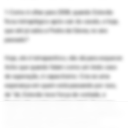
1-Como é olhar para 2008, quando Estevão
ficou tetraplégico após cair do cavalo, e hoje,
que até já subiu a Pedra da Gávea, no ano
passado?
Hoje, ele é tetraparético, não dá para esquecer.
Acho que quando falam como um lindo caso
de superação, é capacitismo. Cria-se uma
esperança em quem está passando por isso,
de “ah, Estevão teve força de vontade, e
Regina não aceitou nenhum ‘não'”. Teve isso,
mas o caso dele foi possível de se regenerar, e
até certo ponto. Não é só questão de