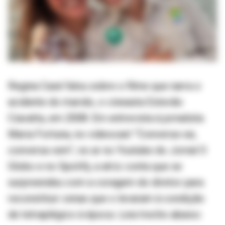
Regina Casé falou sobre o filme que narra o
acidente do marido, o cineasta Estevão
Ciavatta, em 2008. Em entrevista à jornalista
Maria Fortuna, no videocast “Conversa vai,
conversa vem”, no ar no Youtube do Jornal O
Globo e no Spotify, a atriz conta que se
surpreendeu com a coragem do diretor para
reconstituir cenas que o levaram à condição
de tetraplégico à época. Leia trecho abaixo: