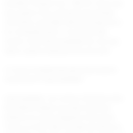
acreditar. Perigoso isso… Mas ter vivido tudo
que a gente viveu, momentos de profundo
sofrimento, escuridão, falta de perspectiva e
ter continuado juntos… foi uma decisão
mesmo. Essa intencionalidade fez com que,
agora, a gente esteja junto de outro jeito.
2-O que foi fundamental para atravessarem
essa história? Espiritualidade?
Espiritualidade, com certeza. Sincrética total.
Me enfiava embaixo do manto de Nossa
Senhora, as coisas chegavam a ficar azuis.
Todos os orixás. Não é duvidar da ciência ou