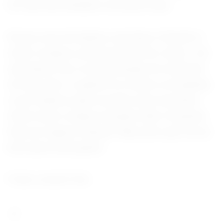
ter sido fácil também reviverem tudo
Nossa, uma choradeira, uma barra. Estevão é
muito corajoso, porque ele até fez cenas… ele
reproduziu, fez a reconstituição do momento
em que caiu. E a gente foi a todos os hospitais
e aos médicos para revisitar esse momento.
Achei muito corajoso da parte dele. Eu jamais
faria um negócio desses. Mas acho que vai ser
bom para muita gente.
Fonte Jornal O Sul.