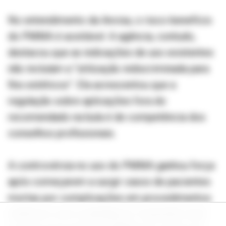
No entendimento da Anvisa, o risco-benefício
do PMMA é aceitável. A agência, contudo,
destacou que as indicações de uso existentes
não incluíam a “utilização indiscriminada para
fins estéticos”. Ela acrescentou que a
regulação sobre aplicações fora do
recomendado na bula é de competência dos
conselhos profissionais.
A controvérsia no uso do PMMA ganhou força
após começarem a surgir casos de pacientes
mortas por complicações em procedimentos
estéticos com a substância. O episódio mais