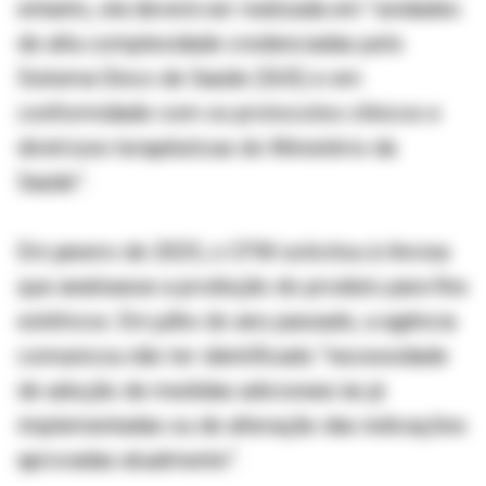
entanto, ela deverá ser realizada em “unidades
de alta complexidade credenciadas pelo
Sistema Único de Saúde (SUS) e em
conformidade com os protocolos clínicos e
diretrizes terapêuticas do Ministério da
Saúde”.
Em janeiro de 2025, o CFM solicitou à Anvisa
que analisasse a proibição do produto para fins
estéticos. Em julho do ano passado, a agência
comunicou não ter identificado “necessidade
de adoção de medidas adicionais às já
implementadas ou de alteração das indicações
aprovadas atualmente”.