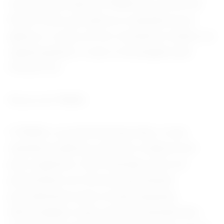
recente associado ao PMMA foi a morte de
Roseli Vieira, que aplicou a substância nos
glúteos e coxas, em um consultório médico na
capital paulista. O caso é investigado pela
Polícia Civil.
Riscos do PMMA
O PMMA, ou polimetilmetacrilato, é uma
substância plástica, que não é reabsorvível
pelo organismo. Ela é utilizada como um
preenchedor em forma de gel durante
procedimentos para corrigir pequenas
deformidades e para casos de lipodistrofia –