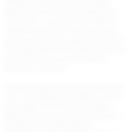
inflamatórios e infecciosos ocasionando
danos estéticos e funcionais desastrosos e
irreversíveis. (…) De acordo com relatos nos
trabalhos científicos, as complicações mais
graves como necroses, cegueiras, embolias e
óbitos apresentam maior frequência com este
produto do que com os preenchedores
absorvíveis”, diz a nota.
A Anvisa também já demonstrou preocupação
com o uso inadequado do PMMA e os riscos
para a saúde. Além dos já mencionados, a
agência reforçou que, nos casos indicados, “o
produto deve ser administrado por