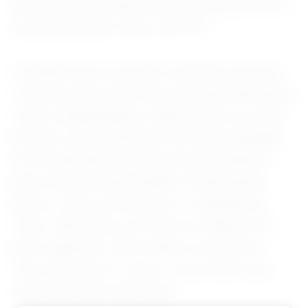
uma perda de gordura facial que pode ocorrer
em pessoas que vivem com HIV.
E também para correção volumétrica facial e
corporal, que é uma forma de tratar alterações,
como irregularidades e depressões no corpo,
fazendo o preenchimento em áreas afetadas.
Ao ser aplicado de forma mais profunda na
pele, ele pode desencadear complicações
graves, como as infecções e a rejeição do
corpo. Além disso, por não ser reabsorvível
pelo organismo, ele se adere a estruturas
como músculos e ossos, o que torna a sua
remoção quase impossível.