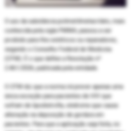
O uso da substância polimetilmetacrilato, mais
conhecida pela sigla PMMA, passou a ser
proibido para fins estéticos ou reparadores,
segundo o Conselho Federal de Medicina
(CFM). É o que define a Resolução nº
2.461/2026, publicada pela entidade.
O CFM diz que a norma irá prever apenas uma
única exceção para pacientes de HIV que
sofram de lipodistrofia, síndrome que causa
alteração na deposição de gordura em
pacientes. Para que a aplicação seja feita, no