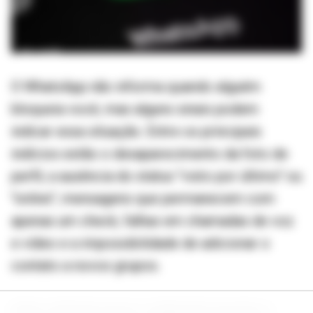
O WhatsApp não informa quando alguém
bloqueia você, mas alguns sinais podem
indicar essa situação. Entre os principais
indícios estão o desaparecimento da foto de
perfil, a ausência do status "visto por último" ou
"online", mensagens que permanecem com
apenas um check, falhas em chamadas de voz
e vídeo e a impossibilidade de adicionar o
contato a novos grupos.
Outro método pouco conhecido envolve a