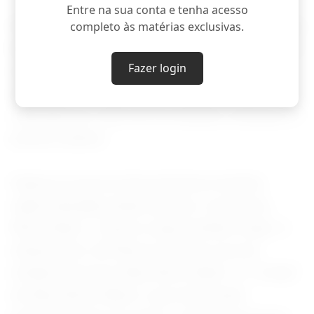
Entre na sua conta e tenha acesso
Em geral, nesta primeira fase da construção da
completo às matérias exclusivas.
base lunar, espera-se explorar a região do polo
Fazer login
sul, testar diversas tecnologias e preparar
operações na superfície. Tudo isso será
realizado por meio de 25 missões, incluindo 21
pousos lunares.
Espera-se que as três primeiras missões
sejam lançadas ainda este ano. A primeira,
Moon Base 1, ficará a cargo da Blue Origin. A
empresa de Jeff Bezos levará à Lua seu
módulo de pouso Blue Moon Mark 1, o “irmão”
do Blue Moon Mark 2, que está sendo