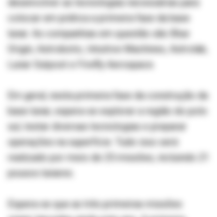
desenvolver as tecnologias necessárias para
colocar em prática a primeira fase da base
lunar. As companhias em questão são Blue
Origin, Astrobotic, Intuitive Machines, Astrolab,
Lunar Outpost e Firefly Aerospace.
Em geral, nesta primeira fase da construção da
base lunar, espera-se explorar a região do polo
sul, testar diversas tecnologias e preparar
operações na superfície. Tudo isso será
realizado por meio de 25 missões, incluindo 21
pousos lunares.
Espera-se que as três primeiras missões