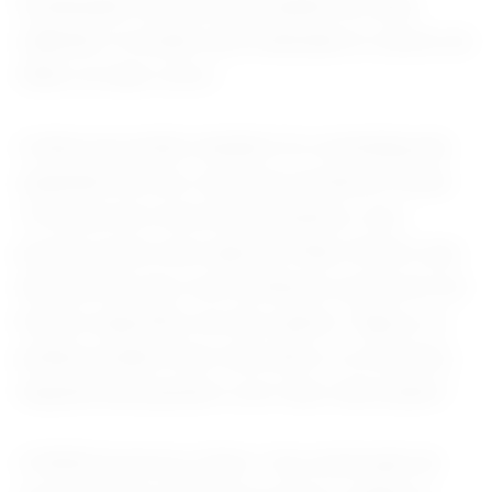
localização mais precisa usando luz laser
refletida. A missão será realizada no outono de
2026, se tudo correr …
A altura do prédio também foi orientada pela
expansão da orla, conforme esclarece Pardo.
“A nossa torre teria 42 pavimentos. Isso
porque existe uma regra do Plano Diretor que
não permite que você sombreie a praia em um
horário específico do dia, explica. “Agora, os
prédios podem ficar mais altos e os terrenos
naquela área passam a ser mais valorizados.”
A NASA já iniciou a fase 1 da construção de