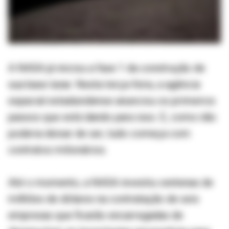
A NASA já iniciou a fase 1 da construção de
sua base lunar. Nesta terça-feira, a agência
espacial estadunidense anunciou os primeiros
passos que está dando para isso. E, como não
poderia deixar de ser, tudo começa com
contratos milionários.
Até o momento, a NASA investiu centenas de
milhões de dólares na contratação de seis
empresas que ficarão encarregadas de