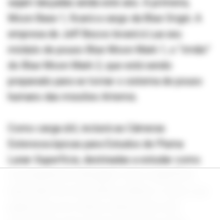
sejam lançadas ainda este ano. A primeira,
Moon Base 1, ficará a cargo da Blue Origin. A
empresa de Jeff Bezos levará à Lua seu
módulo de pouso Blue Moon Mark 1, o “irmão”
do Blue Moon Mark 2, que está sendo
preparado para se tornar o sistema de pouso
humano das missões Artemis.
Como carga útil, incluirá as Câmeras
Estereoscópicas para Estudos de Pluma
Lunar-Superfície, destinadas a estudar como
os propulsores interagem com a superfície
lunar, além do Array Retrorrefletor a Laser, que
ajuda naves em órbita a determinar uma