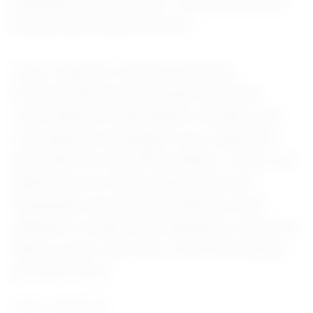
preparado para se tornar o sistema de pouso
humano das missões Artemis.
Como carga útil, incluirá as Câmeras
Estereoscópicas para Estudos de Pluma
Lunar-Superfície, destinadas a estudar como
os propulsores interagem com a superfície
lunar, além do Array Retrorrefletor a Laser, que
ajuda naves em órbita a determinar uma
localização mais precisa usando luz laser
refletida. A missão será realizada no outono de
2026, se tudo correr bem. (Com informações
do Portal Terra)
Fonte: Jornal O Sul