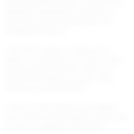
ministro da Saúde em maio e enquanto outro
desafiante, Andy Burnham, tenta retornar à
política de primeira linha para lançar uma
candidatura à liderança.
“Você não foi capaz, e o Tesouro não se
dispôs, a comprometer os recursos de que a
nação precisa para defender o país neste
momento de ameaças crescentes”, disse
Healey em sua carta a Starmer.
O setor de defesa britânico ficou indignado
com o atraso no plano, alegando que não pode
investir em programas de longo prazo.