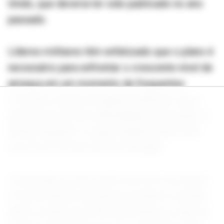
Unido, que deveria ter sido publicado no ano
passado.
Líderes militares têm enfatizado que o plano é
necessário para enfrentar o crescente nível de
ameaça em um momento de frequentes
incursões russas em águas britânicas, mas o
governo já está em dificuldades para reduzir a
dívida enquanto a carga tributária geral está
em seu nível mais alto em décadas.
A demissão de alto perfil ocorre no momento
em que Starmer luta para se manter no poder,
após a renúncia de Wes Streeting ao cargo de