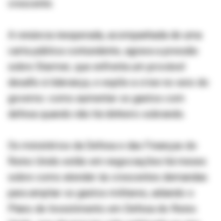
crescente.
A renúncia inesperada, acompanhada de uma
carta pública contundente, agrava a pressão
sobre Starmer, que enfrenta um provável
desafio à liderança, e expõe a crise no seio do
governo: como aumentar os gastos com
defesa quando não há dinheiro sobrando.
Os ministérios da Defesa e das Finanças do
Reino Unido estão em negociações há meses
sobre como atender às crescentes demandas
para ampliar os gastos militares, adiando o
Plano de Investimento em Defesa do Reino