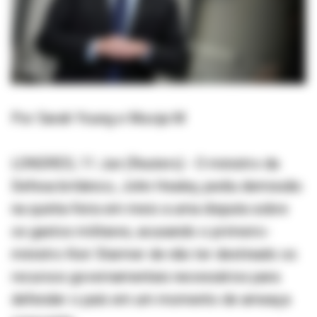
Por Sarah Young e Muvija M
LONDRES, 11 Jun (Reuters) - O ministro da
Defesa britânico, John Healey, pediu demissão
na quinta-feira em meio a uma disputa sobre
os gastos militares, acusando o primeiro-
ministro Keir Starmer de não ter destinado os
recursos governamentais necessários para
defender o país em um momento de ameaça