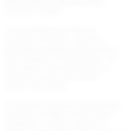
publicado antes da cúpula da Otan, que
começa em 7 de julho.
“Seu acordo financeiro do Plano de
Investimento em Defesa — que me foi
apresentado na íntegra pela primeira vez na
tarde de segunda-feira desta semana — fica
muito aquém do que é necessário para a
defesa e para o país neste momento
perigoso”, disse Healey.
“Estaria sendo forçado a tomar decisões que
reduziriam a prontidão de nossas forças e
aumentariam o risco para o pessoal em