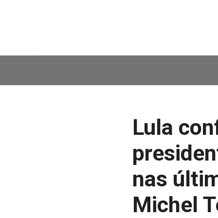
Lula con
presiden
nas últi
Michel T