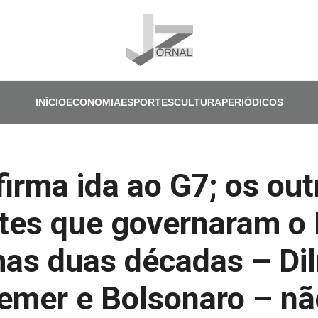
Pular para o conteúdo principal
INÍCIO
ECONOMIA
ESPORTES
CULTURA
PERIÓDICOS
firma ida ao G7; os out
tes que governaram o 
mas duas décadas – Di
emer e Bolsonaro – nã