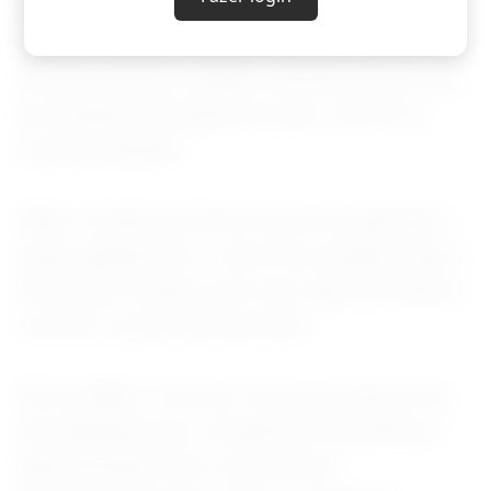
pelo Congresso e adotados pelo USCIS por
meio de regulamentação, mas mesmo assim
ficaram "presos, à espera, durante meses a fio,
por pedidos de benefícios que o USCIS se
recusa a analisar".
"Mas o Estado de Direito deve ser aplicado a
todos igualmente e, como fica evidente aqui, o
USCIS não 'cumpriu a lei' nem 'agiu da maneira
correta'", escreveu McConnell.
"Na verdade, o serviço violou as próprias leis
de imigração que o Congresso lhe atribuiu a
administração, bem como as leis