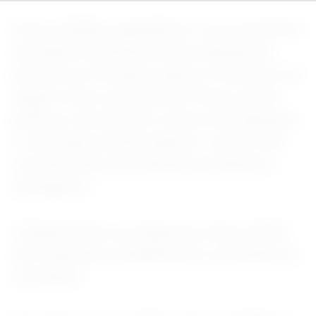
Essas medidas suspenderam o processamento
de pedidos de benefícios de imigração de
pessoas nos 39 países sujeitos a restrições de
viagem totais ou parciais de Trump, que ele
justificou com base em critérios de segurança
e verificação de antecedentes. O green card
concede status de residente permanente a
estrangeiros.
O Departamento de Segurança Interna (DHS)
não respondeu imediatamente a um pedido de
comentário.