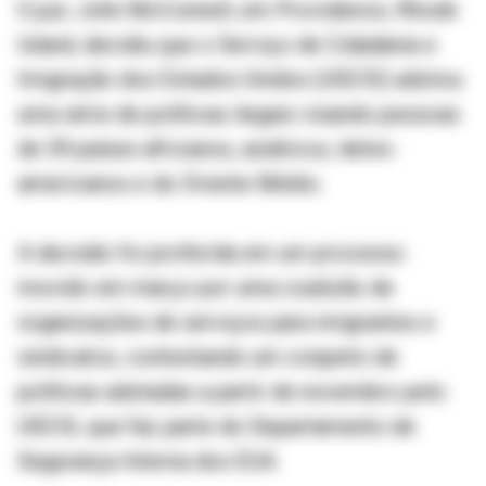
O juiz John McConnell, em Providence, Rhode
Island, decidiu que o Serviço de Cidadania e
Imigração dos Estados Unidos (USCIS) adotou
uma série de políticas ilegais visando pessoas
de 39 países africanos, asiáticos, latino-
americanos e do Oriente Médio.
A decisão foi proferida em um processo
movido em março por uma coalizão de
organizações de serviços para imigrantes e
sindicatos, contestando um conjunto de
políticas adotadas a partir de novembro pelo
USCIS, que faz parte do Departamento de
Segurança Interna dos EUA.