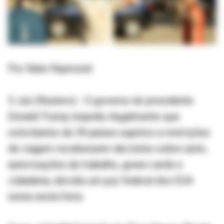
Por Nate Raymond
5 Jun (Reuters) - O governo do presidente
Donald Trump impediu ilegalmente que
solicitantes de 39 países sujeitos a restrições
de viagem recebessem decisões sobre asilo,
autorizações de trabalho, green cards e
cidadania, decidiu um juiz federal dos EUA
nesta sexta-feira.