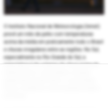
O Instituto Nacional de Meteorologia (Inmet)
prevê um mês de junho com temperaturas
acima da média em praticamente todo o Brasil
e chuvas irregulares entre as regiões. No Sul,
especialmente no Rio Grande do Sul, a
expectativa é de volumes de chuva acima da
média histórica. Já no Sudeste, incluindo
grande parte de São Paulo e o sul de Minas
Gerais, a tendência é de precipitações abaixo
do normal.