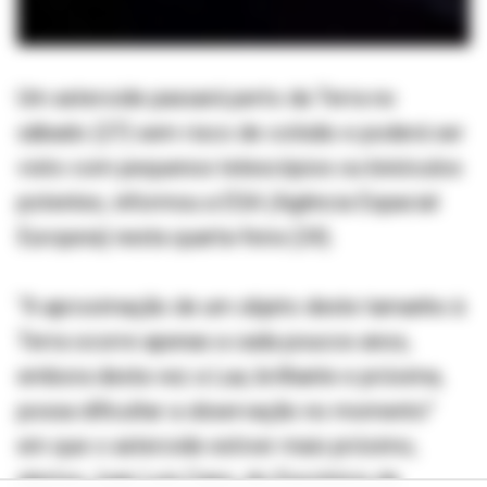
Um asteroide passará perto da Terra no
sábado (27) sem risco de colisão e poderá ser
visto com pequenos telescópios ou binóculos
potentes, informou a ESA (Agência Espacial
Europeia) nesta quarta-feira (24).
“A aproximação de um objeto deste tamanho à
Terra ocorre apenas a cada poucos anos,
embora desta vez a Lua, brilhante e próxima,
possa dificultar a observação no momento”
em que o asteroide estiver mais próximo,
alertou Juan Luis Cano, do Escritório de