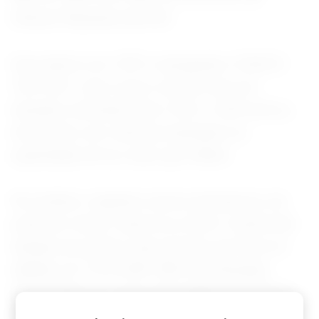
Defesa Planetária da ESA.
Descoberto em 1997 e designado (152637)
1997 NC1, este corpo rochoso tem um
tamanho estimado entre 750 e 1.650 metros,
de acordo com cálculos baseados na
quantidade de luz solar que reflete.
No entanto, segundo outras estimativas, ele
pode ser menor, observou a ESA. O asteroide
atingirá seu ponto mais próximo da Terra no
sábado, às 11h14 GMT (8h14 de Brasília),
deslocando-se a uma velocidade de 8,9 km/s.
Nesse momento, estará a 2.559.461