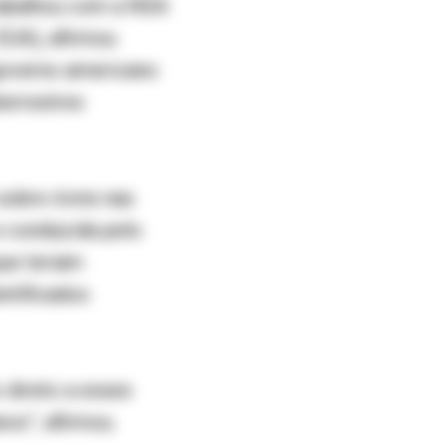
trabalhou com a NSA
EUA), afirmou
governo americano
terrestres
sobre óvnis nas
e conduzida pelo
que teriam
ntificados
 direto a esses
os”, afirmou.