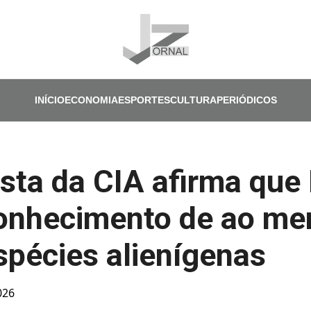
Pular para o conteúdo principal
INÍCIO
ECONOMIA
ESPORTES
CULTURA
PERIÓDICOS
ista da CIA afirma que
conhecimento de ao me
spécies alienígenas
026