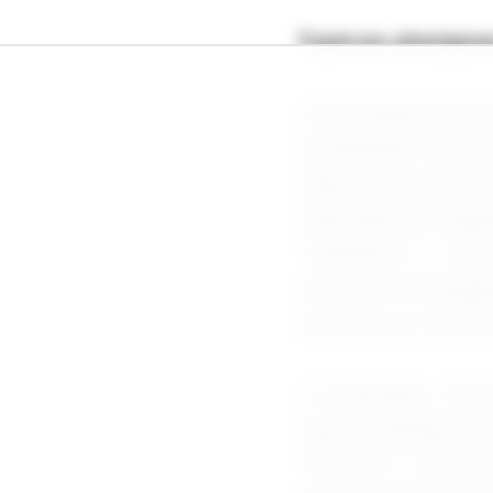
Espécies alienígena
As declarações de P
pesquisador associ
depoimentos anteri
supostamente ligado
“reptilianos” e “in
estar sob investig
governos ao redor 
Os chamados “cinze
suposta abdução de 
“nórdicos” costumam