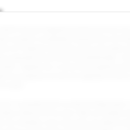
s
uthoff reforçam alegações já feitas pelo físico Eri
ado a projetos considerados ultrassecretos do Pe
ores ao Congresso americano, Davis citou quatro 
s à operação de aeronaves não identificadas: “cinz
setoides”. Segundo ele, os seres teriam aparência 
ação em programas secretos de engenharia reversa
do mundo.
ntos” se popularizaram na cultura ufológica após 
Betty e Barney Hill, nos anos 1960, nos Estados Un
 ser retratados como seres altos, de cabelos loir