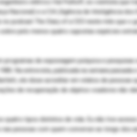
 engenheiro elétrico Hal Puthoff, ex-cientista que 
ça Nacional) e a CIA (Agência de Inteligência dos 
ão no podcast The Diary of a CEO neste mês que o 
 sobre pelo menos quatro supostas espécies extra
em programas de espionagem psíquica e pesquisas 
980. Na entrevista, publicada na semana passada 
rtlett, ele disse acreditar em relatos de pessoas 
ações de recuperação de objetos voadores não ide
 quatro tipos distintos de vida. Eu não tive acesso
o nas pessoas com quem conversei ao longo dos an