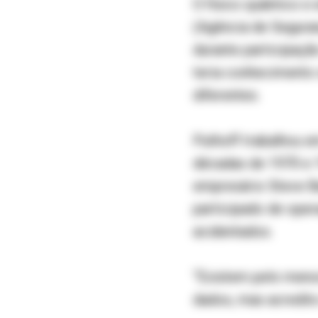
O físico quântico e
(Agência de Seguran
durante participaç
teria conhecimento
diferentes.
Puthoff trabalhou 
décadas de 1970 e 1
empresário Steve Ba
participado de oper
acidentados.
“Existem pelo menos
dados, mas acredit