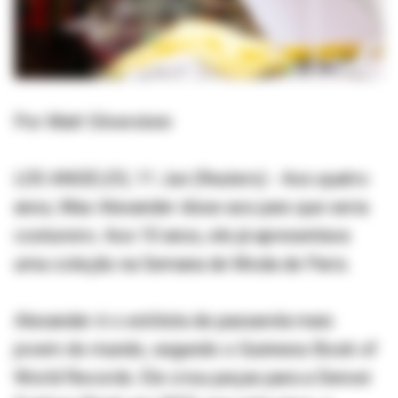
Por Matt Silverstein
LOS ANGELES, 11 Jun (Reuters) - Aos quatro
anos, Max Alexander disse aos pais que seria
costureiro. Aos 10 anos, ele já apresentava
uma coleção na Semana de Moda de Paris.
Alexander é o estilista de passarela mais
jovem do mundo, segundo o Guinness Book of
World Records. Ele criou peças para a Denver