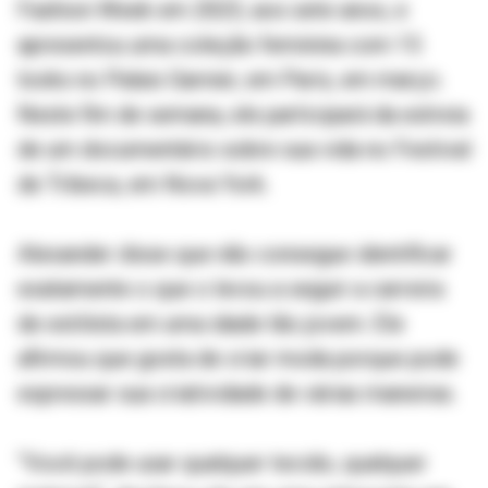
Fashion Week em 2023, aos sete anos, e
apresentou uma coleção feminina com 15
looks no Palais Garnier, em Paris, em março.
Neste fim de semana, ele participará da estreia
de um documentário sobre sua vida no Festival
de Tribeca, em Nova York.
Alexander disse que não consegue identificar
exatamente o que o levou a seguir a carreira
de estilista em uma idade tão jovem. Ele
afirmou que gosta de criar moda porque pode
expressar sua criatividade de várias maneiras.
“Você pode usar qualquer tecido, qualquer