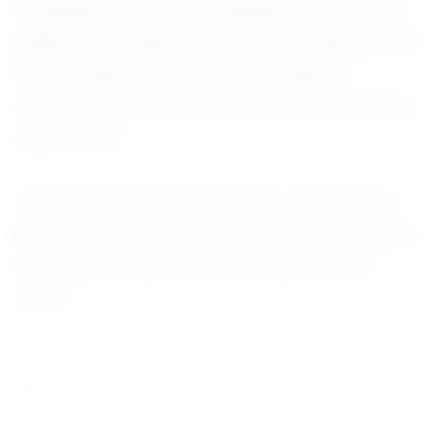
Alexander tem as preocupações normais de
alguém que acabou de terminar a quarta série.
Por exemplo, tanto o recreio quanto o
intervalo para o almoço serão mais curtos na
quinta série.
“Parece mais difícil”, disse ele. “Acho que é
pior porque só temos recreios de 10 minutos,
mas antes tínhamos de 25, o que é meio
triste.”