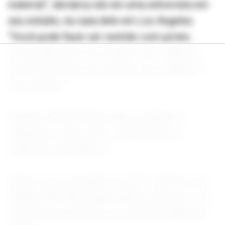
material”, declarou ele em uma entrevista em
seu estúdio, na casa dele em Los Angeles.
“Você pode fazer um vestido com picles.
Você pode fazer um vestido com colheres.
Você pode fazer um vestido com cabides. É,
tipo, loucura.”
O jovem estilista disse que se inspira no
ambiente ao seu redor e sempre busca
materiais sustentáveis.
“Como sacos de grãos de café”, declarou ele.
“Minha mãe adora café, então pensei: por que
não fazer um vestido com sacos de grãos de