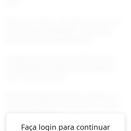
café?”
“Depois de 10 anos, você pode colocá-los no
solo e eles se biodegradam”, acrescentou.
“Isso ajuda nosso planeta também.”
Alexander descreveu seu desfile em Paris e
sua passagem pela passarela sob aplausos
como “muito divertido”.
“Não foi assustador para mim. Eu pensei: ‘Ah,
todas essas pessoas me apreciam e eu devo
ficar feliz’”, disse ele.
Faça login para continuar