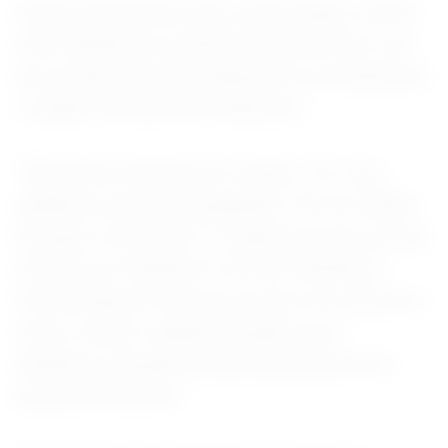
Emma acrescentou que a associação comum
entre demência e perda de memória faz com
que muitas pessoas interpretem erroneamente
o quadro do ídolo de Hollywood.
“São partes distintas do cérebro. Por isso,
quando as pessoas perguntam: ‘Ele se lembra
de quem vocês são?’ A resposta é sim, porque
ele não tem Alzheimer. Ele tem demência
frontotemporal. Acho que esse é um equívoco
muito comum. Quando pensamos em
demência, pensamos automaticamente em
perda de memória.”