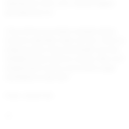
experiência é como viver o luto por alguém
que ainda está vivo.
“Você está em um estado constante de luto.
Comecei a aprender a lidar com isso. Talvez eu
esteja um pouco mais acostumada com essa
realidade do que estava no começo. Mas você
simplesmente convive com [o luto] e segue
caminhando ao lado dele.”
Fonte: Jornal O Sul