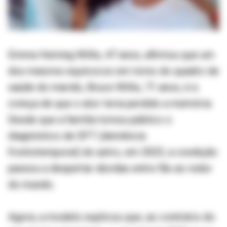
Emma Heming Willis, 47 anos, afirmou que um
dos maiores equívocos em torno do quadro de
saúde do marido, Bruce Willis, 71 anos, é a
crença de que o ator teria perdido a memória.
Desde que a família tornou público o
diagnóstico de DFT (demência
frontotemporal) do astro, em 2023, a condição
passou a despertar dúvidas entre fãs ao redor
do mundo.
Agora, a modelo explicou que, ao contrário do