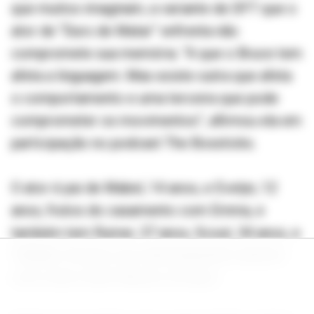
que muitos imaginam, a variante de DFT que o
ator de “Duro de Matar” enfrenta não
compromete sua memória. “A que o Bruce tem
afeta a linguagem. Mas existe outra que afeta
o comportamento e uma terceira que pode
comprometer os movimentos”, afirmou ela em
participação no podcast The Bossticks.
O ator é pai de Mabel, 14 anos, e Evelyn, 12
anos, frutos do casamento com Emma, e
também tem Rumer, 37 anos, Scout, 34 anos, e
Tallulah, 32 anos, do relacionamento anterior
com a atriz Demi Moore, 63 anos.