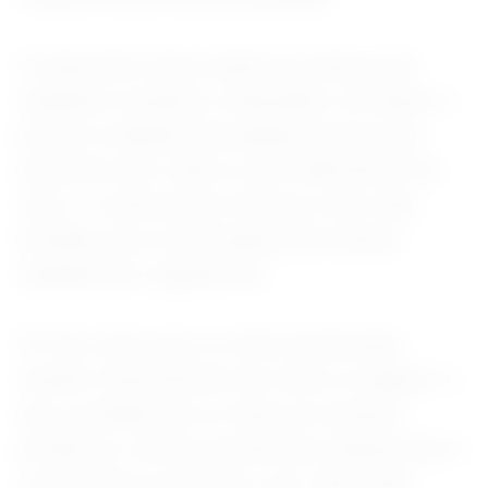
O empresário disse ainda sua empresa de
implantes cerebrais, a Neuralink, vai realizar o
primeiro implante para ajudar pessoas que
nasceram sem visão ou com deficiência. No
início, o sistema deve oferecer uma visão
limitada, mas a tecnologia pode avançar
rapidamente, segundo ele.
Por fim, disse que os robôs humanoides
estarão “praticamente em todos os lugares” e
que, à medida que os robôs se tornarem
produtivos, isso provavelmente impulsionará o
crescimento econômico com “alta renda