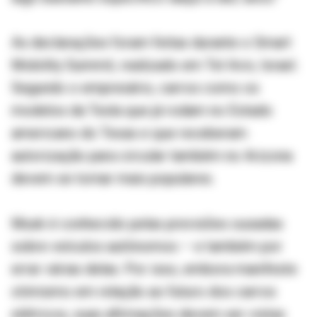
As declarações foram feitas durante o Smart
Mobility Summit, realizado em Tel Aviv, Israel.
Segundo o empresário, carros como os
modelos da Tesla que já rodam no Estado
americano do Texas e que receberam
autorização para circular também no Arizona
devem se tornar mais populares.
Musk é conhecido pelas previsões ousadas
sobre veículos autônomos – e também por
errar várias delas. Por isso, embora manifeste
otimismo em relação ao futuro dos carros
elétricos, suas afirmações devem ser vistas