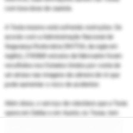
com boa dose de cautela.
A Tesla mesmo está sofrendo restrições. De
acordo com a Administração Nacional de
Segurança Rodoviária (NHTSA, da sigla em
inglês), 218.868 veículos da fabricante foram
recolhidos nos Estados Unidos por conta de
um atraso nas imagens da câmera de ré que
pode aumentar o risco de acidentes
Além disso, o serviço de robotáxis que a Tesla
opera em Dallas e em Austin, no Texas, tem
sido marcado por longos tempos de espera e,
às vezes, indisponibilidade total, enquanto os