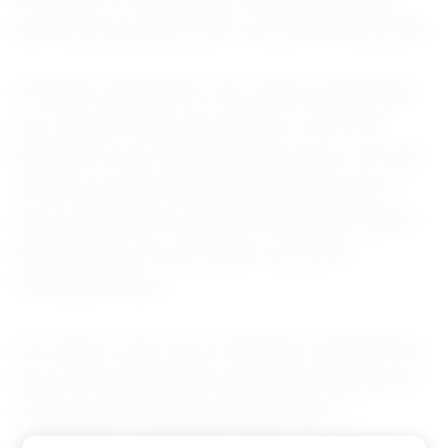
permitidas, aumentando a chance de acidentes.
A Waymo atualmente vem sendo investigada
por conta de outros incidentes. A NHTSA
analisa um caso registrado em janeiro. Um dos
veículos autônomos da empresa atropelou
uma criança perto de uma escola primária em
Santa Monica, na Califórnia, causando
ferimentos leves.
Em março, outro carro autônomo da empresa
fez uma ultrapassagem proibida enquanto um
ônibus escolar estava estacionado e
sinalizando a parada. No Texas, é proibido