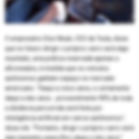
O empresário Elon Musk, CEO da Tesla, disse
que no futuro dirigir o próprio carro será algo
inusitado, uma prática reservada apenas a
aficionados, à medida que os veículos
autônomos ganham espaço no mercado
americano. “Daqui a cinco anos, e certamente
daqui a dez anos… provavelmente 90% de toda
a distância percorrida será feita por
inteligência artificial em carros autônomos”,
disse ele. “Portanto, dirigir o próprio carro será
algo bastante específico daqui a dez anos.”