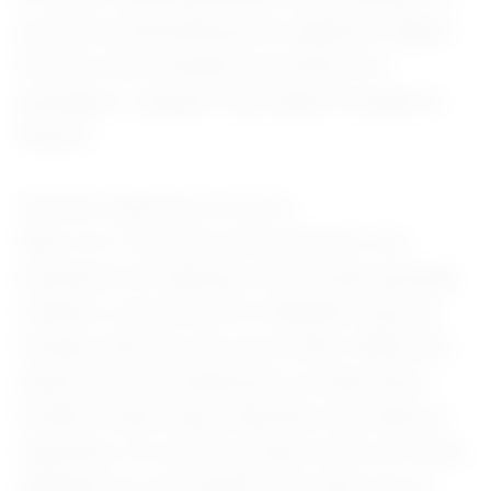
pontos de desembarque em algumas viagens
ficavam muito distantes do destino do
passageiro, segundo reportagem da agência
Reuters.
Veículos autônomos na mira
Não é só a Tesla que está sofrendo com
problemas de segurança. Na semana passada,
a Waymo, que pertence à Alphabet, dona do
Google, anunciou que vai recolher 3.800 táxis
autônomos que atualmente circulam pelos
Estados Unidos após identificar uma falha na
segurança. Os veículos podem entrar em áreas
alagadas em velocidades mais altas que as