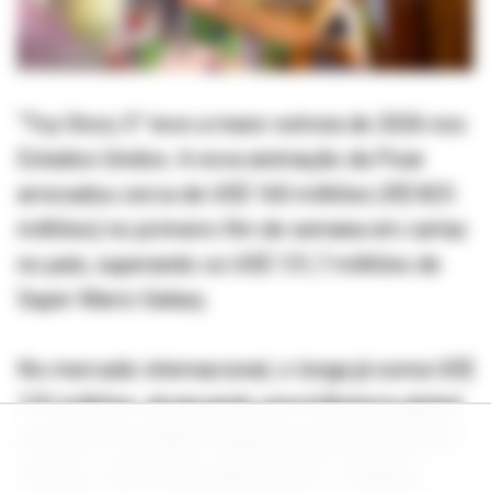
“Toy Story 5” teve a maior estreia de 2026 nos
Estados Unidos. A nova animação da Pixar
arrecadou cerca de US$ 160 milhões (R$ 825
milhões) no primeiro fim de semana em cartaz
no país, superando os US$ 131,7 milhões de
Super Mario Galaxy.
No mercado internacional, o longa já soma US$
152 milhões, alcançando uma bilheteria global
de US$ 312 milhões. Apenas na sexta-feira de
estreia, o filme arrecadou US$ 71 milhões,