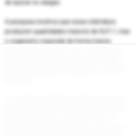
de açúcar no sangue.
A pesquisa mostrou que esses indivíduos
produzem quantidades maiores de GLP-1, mas
o organismo responde de forma menos
eficiente ao hormônio. Como consequência,
medicamentos que atuam nessa via podem
apresentar resultados reduzidos no controle
da glicose.
Os cientistas analisaram variantes de um gene
ligado à enzima PAM, responsável por ativar
diversos hormônios, incluindo o GLP-1. A
expectativa era encontrar níveis menores do