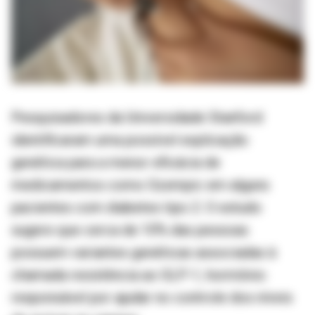
Pesquisadores da Universidade Stanford
identificaram uma possível explicação
genética para a menor eficácia de
medicamentos como Ozempic em alguns
pacientes com diabetes tipo 2. O estudo
sugere que cerca de 10% das pessoas
possuem variantes genéticas associadas à
chamada resistência ao GLP-1, hormônio
responsável por ajudar no controle dos níveis