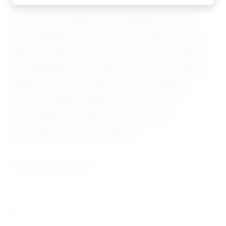
Os pesquisadores destacam que a descoberta
pode abrir caminho para tratamentos mais
personalizados no futuro, permitindo prever
quais pacientes têm maior ou menor chance
de responder aos medicamentos. No entanto,
ainda não há conclusões sobre o impacto
dessas variantes genéticas nos efeitos
relacionados à perda de peso, sendo
necessárias novas pesquisas.
Fonte: Jornal O Sul