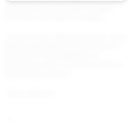
estruturas do Universo podem ter surgido
muito mais cedo do que se acreditava.
O estudo reforça o papel do telescópio James
Webb na exploração dos limites do Universo
observável e no aprofundamento do
conhecimento sobre os primeiros bilhões de
anos da história cósmica.
Fonte: Jornal O Sul