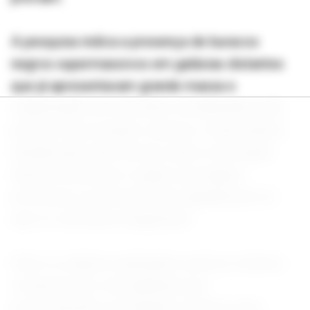
A pesquisa indica a presença de buracos
negros supermassivos em galáxias distantes
que já apresentavam grande massa e
organização em uma fase considerada muito
precoce da evolução cósmica. A descoberta
desafia parte das teorias sobre a formação
dessas estruturas e sugere que alguns
processos ocorreram mais rapidamente do
que os cientistas imaginavam.
Entre os objetos analisados está um sistema
composto por seis galáxias que
provavelmente se fundirão no futuro para