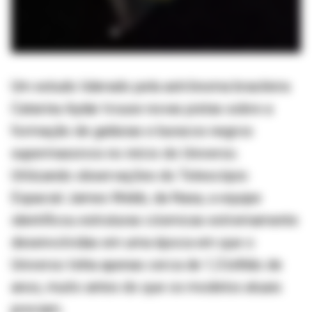
Um estudo liderado pela astrônoma brasileira
Catarina Aydar trouxe novas pistas sobre a
formação de galáxias e buracos negros
supermassivos no início do Universo.
Utilizando observações do Telescópio
Espacial James Webb, da Nasa, a equipe
identificou estruturas cósmicas extremamente
desenvolvidas em uma época em que o
Universo tinha apenas cerca de 1,5 bilhão de
anos, muito antes do que os modelos atuais
previam.