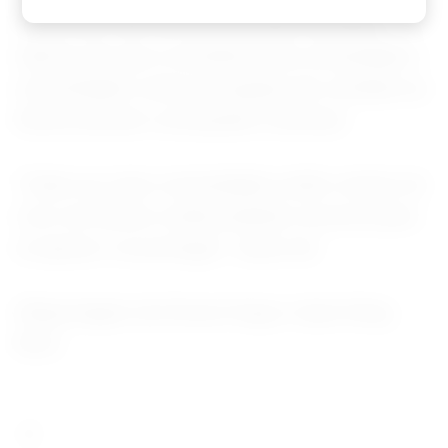
marca dos 500 nas últimas duas semanas -- e
indícios de que a resistência da comunidade e
a hostilidade contra as equipes de combate ao
Ebola estavam começando a diminuir.
“Cada vez mais comunidades estão cientes do
risco do Ebola e estão pedindo recursos para
se apoiar e se proteger”, disse ele.
(Reportagem de Emma Farge e Ayen Deng
Bior)