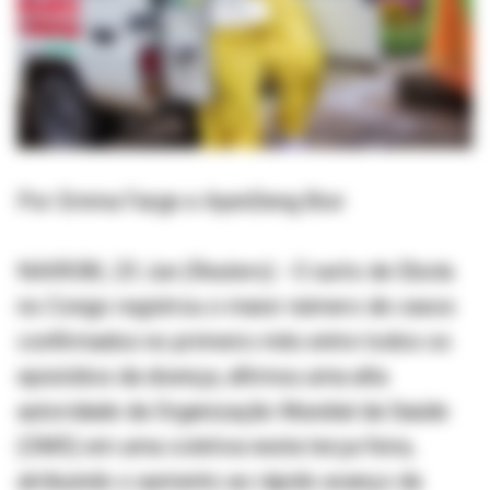
Por Emma Farge e AyenDeng Bior
NAIROBI, 23 Jun (Reuters) - O surto de Ebola
no Congo registrou o maior número de casos
confirmados no primeiro mês entre todos os
episódios da doença, afirmou uma alta
autoridade da Organização Mundial da Saúde
(OMS) em uma coletiva nesta terça-feira,
atribuindo o aumento ao rápido avanço da