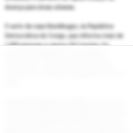
doença para áreas urbanas.
O surto da cepa Bundibugyo, na República
Democrática do Congo, que infectou mais de
1.000 pessoas e causou 267 mortes, foi
detectado tardiamente, e especialistas
afirmam que o vírus já circulava há meses
antes de ser oficialmente declarado em 15 de
maio.
Abdirahman Mahamud, da OMS, disse em uma
coletiva de imprensa em Genebra que parte da
razão para a magnitude do surto foi o fato de
alguns dos primeiros casos confirmados terem