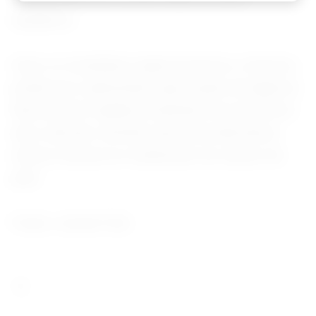
saudáveis.
Caso os resultados sejam positivos, a técnica
poderá ser submetida à aprovação da Agência
Nacional de Vigilância Sanitária nos próximos
anos, abrindo caminho para uma alternativa
menos invasiva no tratamento do câncer de
pele.
Fonte: Jornal O Sul