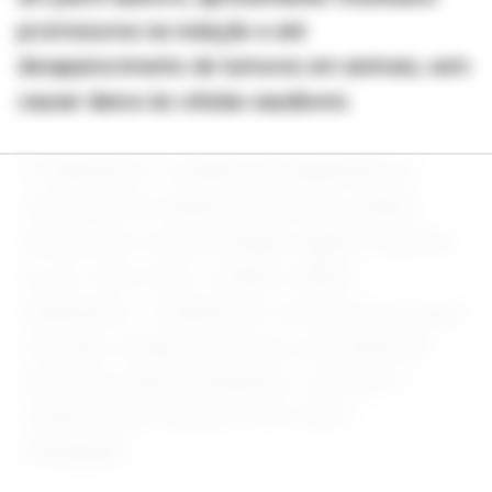
promissores na redução e até
desaparecimento de tumores em animais, sem
causar danos às células saudáveis.
O tratamento é voltado principalmente ao
carcinoma de células escamosas cutâneo,
doença que costuma atingir regiões expostas
ao sol, como nariz, orelhas e lábios.
Atualmente, o tratamento convencional exige a
remoção cirúrgica do tumor, procedimento
que pode causar mutilações, cicatrizes e
comprometer funções como fala e
mastigação.