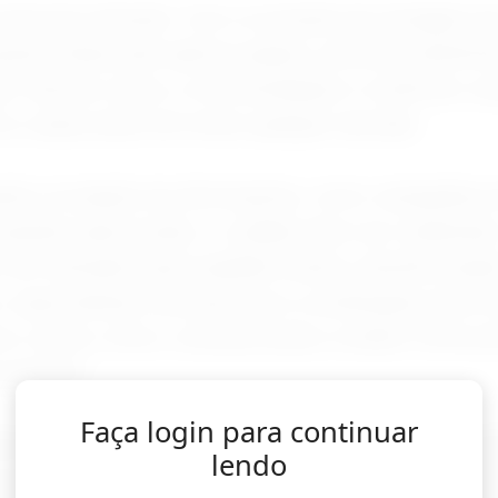
merecem atenção. Com a evolução da clonagem de
ções falsas para aplicar golpes, solicitar transfer
is. Nesses casos, a recomendação é confirmar a au
s canais antes de tomar qualquer decisão.
nde circulação de informações, como campanhas el
grande repercussão, o cuidado deve ser redobrad
ser utilizados para espalhar boatos, desinformaç
, especialistas reforçam que a combinação entre t
es e senso crítico continua sendo a melhor forma 
internet.
Faça login para continuar
cia artificial também pode ser usada como ferramen
lendo
is manipulações, mas a análise humana segue sendo