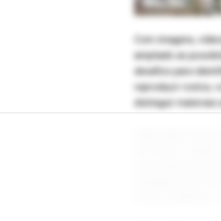
Com imagens, vídeos 
ampliado as possib
desafios para ident
reproduzir rostos, 
distinguir materiais
Especialistas reco
entre fala e image
inconsistências ne
inteligência artific
fontes confiáveis e