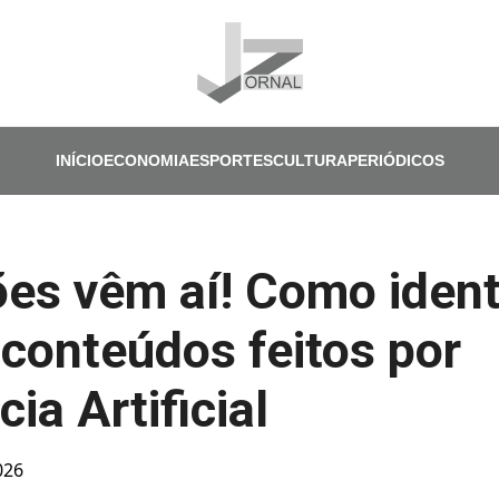
Pular para o conteúdo principal
INÍCIO
ECONOMIA
ESPORTES
CULTURA
PERIÓDICOS
ões vêm aí! Como ident
 conteúdos feitos por
cia Artificial
026