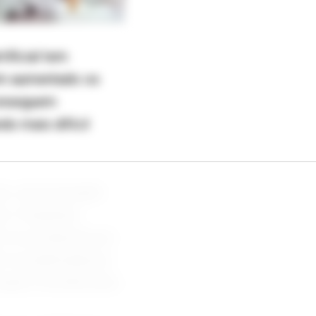
tificial tem
bém aumentado os
conseguem
do mais difícil
s, sincronização
ns. Pequenas
 foi produzido por
o foi publicada por
cação reconhecidos.