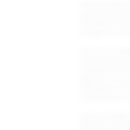
Os áudios também 
podem utilizar grava
obter dados pessoa
mensagem por outro
Em períodos de gra
acontecimentos de 
manipulados podem 
enganosas. Por isso
verificação de font
conteúdos falsos na 
A própria inteligên
identificar possíve