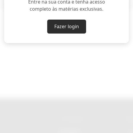
Entre na sua conta e tenha acesso
redibilidade e intenção das informações compartilh
completo às matérias exclusivas.
Fazer login
CATEGORIAS
RED
Economia