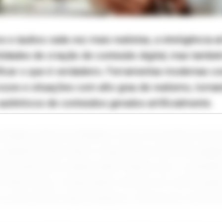
e áudios cada vez mais realistas, a inteligência ar
ilidades de criação de conteúdo digital, mas tam
ificar o que é verdadeiro. Ferramentas modernas 
vozes e situações com alto grau de realismo, tornan
 autênticos de conteúdos gerados artificialmente.
mendam observar detalhes como movimentos faciai
m, aparência das mãos e expressões dos personage
sses elementos ainda podem indicar que o conteúdo
ial. Além disso, é importante verificar se a informaçã
 se está sendo repercutida por veículos de comuni