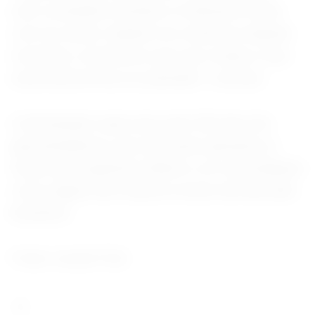
ruim, ensinando meninas a rivalizarem umas
com as outras. Quando nos reunimos naquele
momento, mostramos que isso mudou e que
essa história ficou no passado”, concluiu.
A declaração repercutiu entre fãs das três
apresentadoras, que marcaram gerações à
frente de programas infantis e se consolidaram
como alguns dos maiores nomes da televisão
brasileira.
Fonte Jornal O Sul.