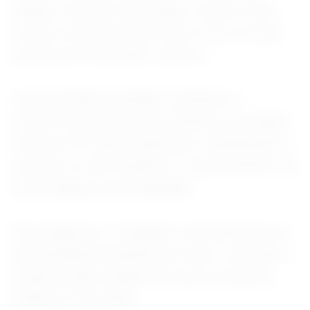
quando colocam uma mulher contra a outra,
mas em uma proporção muito maior, porque
acontecia na televisão”, afirmou.
A apresentadora também relembrou o
encontro das três artistas durante uma edição
recente do Criança Esperança, classificando o
momento como simbólico e representativo de
uma mudança de mentalidade.
Para Angélica, a rivalidade construída entre as
apresentadoras beneficiava mais o mercado e
a repercussão midiática do que as próprias
mulheres envolvidas.