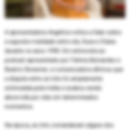
A apresentadora Angélica voltou a falar sobre
a suposta rivalidade entre ela, Xuxa e Eliana
durante os anos 1990. Em entrevista ao
podcast apresentado por Fátima Bernardes e
Beatriz Bonemer, a comunicadora afirmou que
a disputa entre as três foi amplamente
estimulada pela mídia e acabou sendo
absorvida por elas em determinados
momentos.
Na época, as três comandavam alguns dos