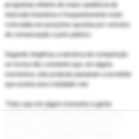
programas infantis de maior audiência da
televisão brasileira e frequentemente eram
colocadas em posições opostas por veículos
de comunicação e pelo público.
Segundo Angélica, a narrativa de competição
se tornou tão constante que, em alguns
momentos, elas próprias passaram a acreditar
que existia uma rivalidade real.
“Claro que em algum momento a gente
também acreditou nessa rivalidade, porque
todo mundo contava essa história. Era como
na escola, na universidade ou no trabalho,