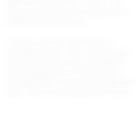
padrões de chuva em todo o mundo — tem
cada vez mais chances de se desenvolver no
segundo semestre deste ano.
“O que tem chamado muita atenção é a
intensidade prevista”, disse o meteorologista
Estael Sias, que afirmou que os modelos de
previsão sugerem que o El Niño deste ano
pode figurar entre os mais fortes já registrados
desde o início do monitoramento por satélite.