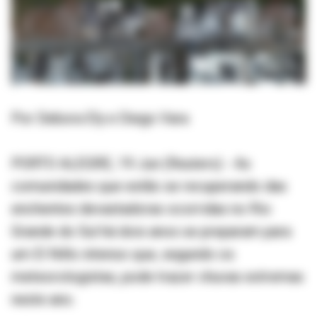
Por Debora Ely e Diego Vara
PORTO ALEGRE, 19 Jun (Reuters) - As
comunidades que estão se recuperando das
enchentes devastadoras ocorridas no Rio
Grande do Sul há dois anos se preparam para
um El Niño intenso que, segundo os
meteorologistas, pode trazer chuvas extremas
neste ano.