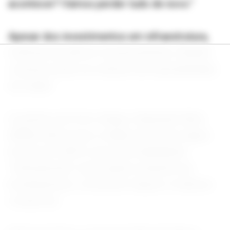
acontecer? Vamos perder tudo de novo.”
Apesar dos investimentos em infraestrutura,
sistemas de alerta e monitoramento, Sarandi
continua sendo um símbolo da vulnerabilidade
da cidade.
O prefeito de Porto Alegre, Sebastião Melo
(MDB), afirma que a cidade está mais segura
do que em 2024 e que está trabalhando
“intensamente” para reparar estações de
bombeamento, reconstruir diques e melhorar
comportas.