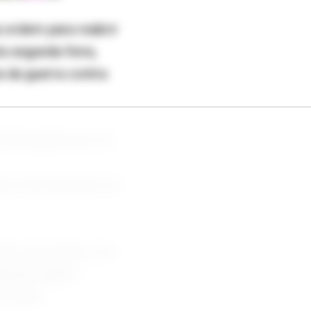
 ordem para reabrir
ta segunda-feira,
 da guerra contra
municações do Irã.
pós uma decisão era
dias, de acordo com
apenas alguns
rições.