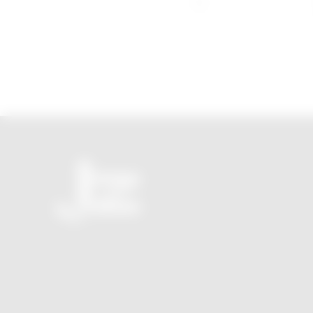
O seu novo JornalZ sem propaganda e sem tendência
política!