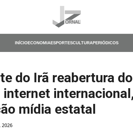
Pular para o conteúdo principal
INÍCIO
ECONOMIA
ESPORTES
CULTURA
PERIÓDICOS
te do Irã reabertura do
 internet internacional
ão mídia estatal
, 2026