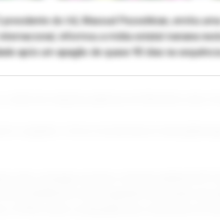
O presidente do Irã, Masoud Pezeshkian, emitiu uma
internacional, informou a mídia estatal iraniana nes
ade após um apagão de quase 90 dias na sequência
o chefe de relações públicas do Ministério das Co
o e quando o Irã se reconectaria à rede global a
anos não consegue acessar a internet global há 87 
nternet NetBlocks nesta segunda-feira, sendo que 
o a VPNs caras e avançadas que contornam as rest