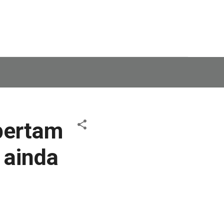
spertam
 ainda