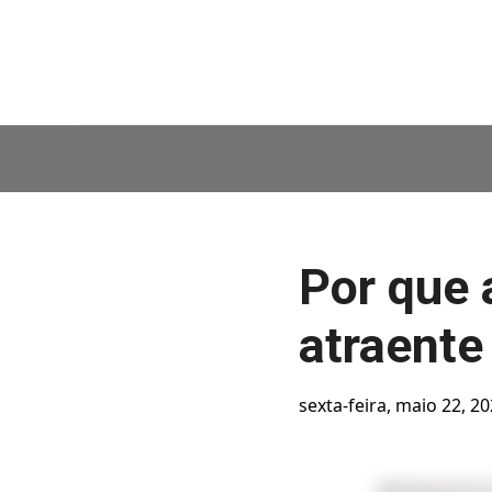
Por que 
atraente 
sexta-feira, maio 22, 2