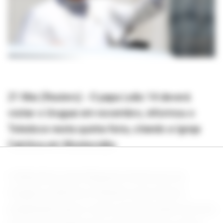
21 Mai (Reuters) - O papa Leão 14 deverá
visitar o Uruguai em novembro, informou o
Teledoce nesta quinta-feira, citando a Igreja
Católica em Montevidéu.
O Ministério das Relações Exteriores do
Uruguai confirmou à Reuters que está se
preparando para a visita, que faria parte de uma