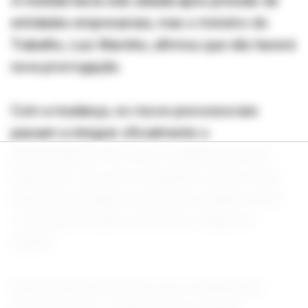
A medida havia sido adiada após pressão de
entidades empresariais, mas o ministro do
Trabalho, Luiz Marinho, afirmou que não haverá
nova prorrogação.
Com a mudança, os riscos psicossociais
passam a integrar oficialmente o
gerenciamento de riscos ocupacionais das
empresas. Isso inclui situações como metas
abusivas, jornadas excessivas, assédio moral
ou sexual, pressão excessiva e falhas de
gestão.
Especialistas destacam que a atualização