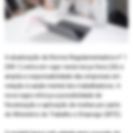
A atualização da Norma Regulamentadora nº 1
(NR-1) entra em vigor nesta terça-feira (26) e
amplia a responsabilidade das empresas em
relação à saúde mental dos trabalhadores. A
nova regra reforça a possibilidade de
fiscalização e aplicação de multas por parte
do Ministério do Trabalho e Emprego (MTE).