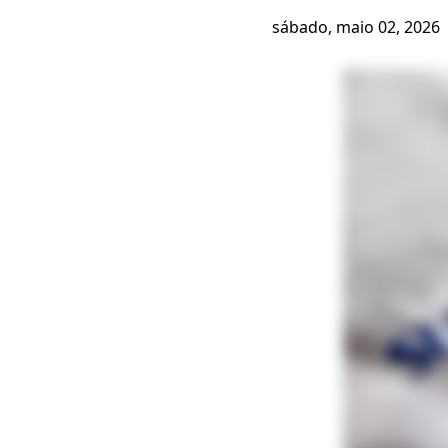
sábado, maio 02, 2026