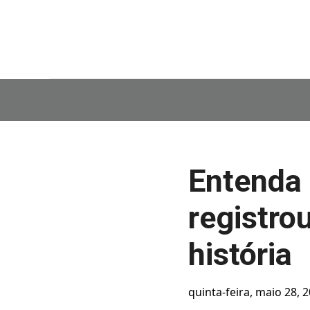
Entenda 
registro
história
quinta-feira, maio 28, 