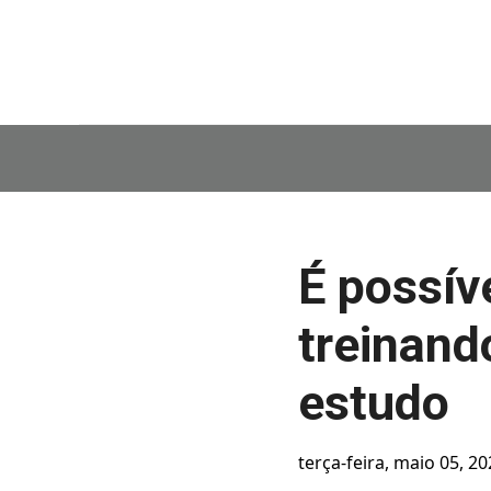
É possív
treinand
estudo
terça-feira, maio 05, 2