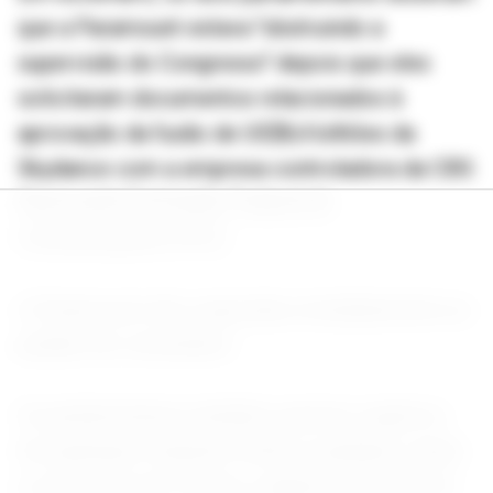
que a Paramount estava "obstruindo a
supervisão do Congresso" depois que eles
solicitaram documentos relacionados à
aprovação da fusão de US$8,4 bilhões da
Skydance com a empresa controladora da CBS
News pela Comissão Federal de
Comunicações (FCC).
A Paramount não respondeu imediatamente ao
pedido de comentário.
Os parlamentares também querem registros
de quaisquer doações feitas a qualquer causa
ou interesse de Trump e sugerem que Ellison