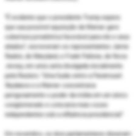
"É evidente que o presidente Trump espera
que sua possível aquisição da Warner gere
cobertura jornalística favorável para ele e seus
aliados", escreveram os representantes Jamie
Raskin, de Maryland, e Frank Pallone, de Nova
Jersey, em uma carta divulgada inicialmente
pela Reuters. "Uma fusão entre a Paramount
Skydance e a Warner concentraria
perigosamente o poder da mídia em um único
conglomerado e colocaria mais vozes
independentes sob a influência presidencial."
Em novembro, os dois parlamentares disseram