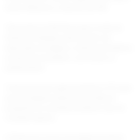
tentou influenciar a cobertura da CBS.
"Suas ações na CBS News após a fusão da
Paramount Skydance demonstram sua
disposição em adaptar a cobertura jornalística
ao gosto do presidente", escreveram os
parlamentares.
Trump pressionou agressivamente a FCC para
que investigasse empresas de mídia por
programas ou conteúdo jornalístico que ele
considera injustos.
A Paramount venceu uma disputa de lances