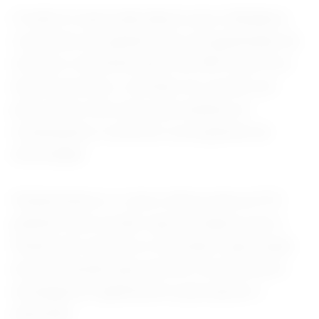
A fusão foi aprovada depois que a Skydance
concordou em garantir que a programação de
notícias e entretenimento da CBS fosse livre
de preconceitos, contratar um ouvidor por
pelo menos dois anos para analisar as
reclamações e encerrar os programas de
diversidade.
Parlamentares e o único democrata na FCC
pediram uma revisão rigorosa depois que a
Paramount solicitou à comissão a aprovação
de uma isenção para permitir investimentos
estrangeiros significativos para apoiar a
aquisição.