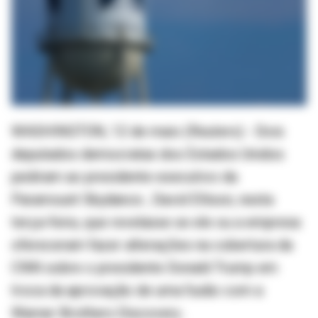
WASHINGTON, 12 de maio (Reuters) - Dois
deputados democratas dos Estados Unidos
pediram ao presidente-executivo da
Paramount Skydance , David Ellison, nesta
terça-feira, que revelasse se ele ou a empresa
ofereceram fazer alterações na cobertura da
CNN sobre o presidente Donald Trump em
troca da aprovação de uma fusão com a
Warner Brothers Discovery .