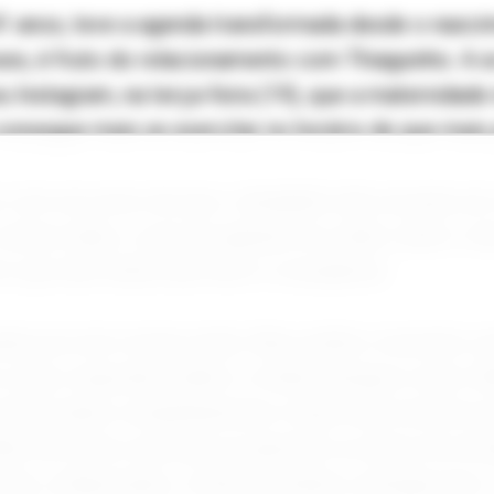
41 anos, teve a agenda transformada desde o nasci
ses, é fruto do relacionamento com Thiaguinho. A 
 Instagram, na terça-feira (19), que a maternidade
consegue mais se exercitar no horário de que mais 
 com um aviso de que o desabafo não era para ser
utras mães, e que era apenas um relato sobre o b
 que não tenha sido fácil ir à academia.
ado pra mim treinar tarde. Meu melhor momento se
corpo responde melhor e minha energia é outra. 
otina mudou completamente e hoje meus horários j
as tem uma coisa que eu aprendi: eu nunca me arr
ar, a disposição, a clareza mental, a energia que 