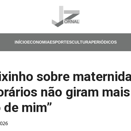
Pular para o conteúdo principal
INÍCIO
ECONOMIA
ESPORTES
CULTURA
PERIÓDICOS
ixinho sobre maternid
rários não giram mais
o de mim”
2026