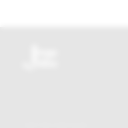
O seu novo JornalZ sem propaganda e sem tendência
política!
JornalZ © Todos os direitos reservados.