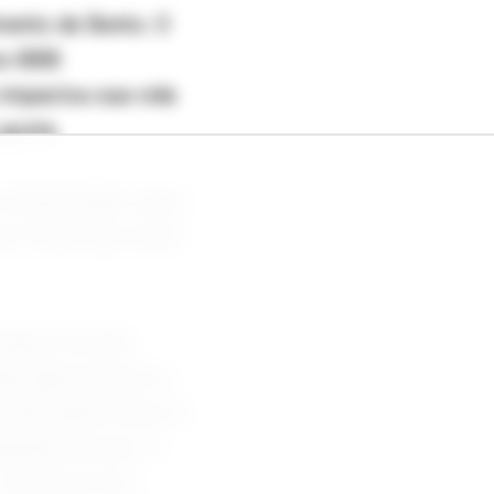
mento de Bento. O
ex-BBB
 impactou sua vida
gosta.
 interpretado como
em-estar que sente
mpre foi pela
Mas depois que me
á não giram mais só
ependo do pós. A
o exercício me