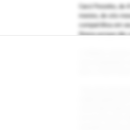
Carol Peixinho, de 
menino, de oito me
compartilhou em seu
fitness porque não 
A reflexão começou
uma comparação a o
após o treino mesmo
“Tem sido mais pux
manhã, quando meu 
tornei mãe, minha r
em torno de mim. M
sensação de bem-est