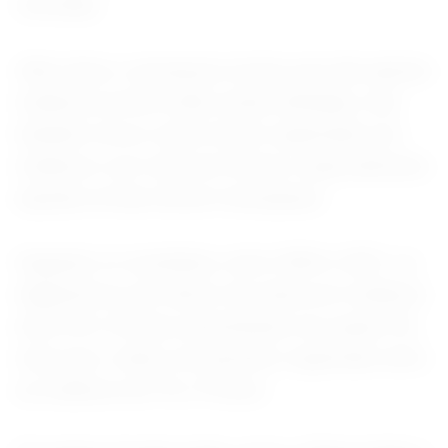
vermelha.
Além disso, a pesquisa revelou que não apenas
mulheres jovens estão sendo afetadas, mas
também novos casos foram registrados em
mulheres com mais de 55 anos, especialmente
aquelas na fase de pré-menopausa.
Segundo os resultados, entre 2004 e 2021, os
diagnósticos de câncer de mama em mulheres
entre 20 e 39 anos aumentaram em quase 3%,
mais que o dobro do aumento registrado entre
as mulheres de 70 a 79 anos.