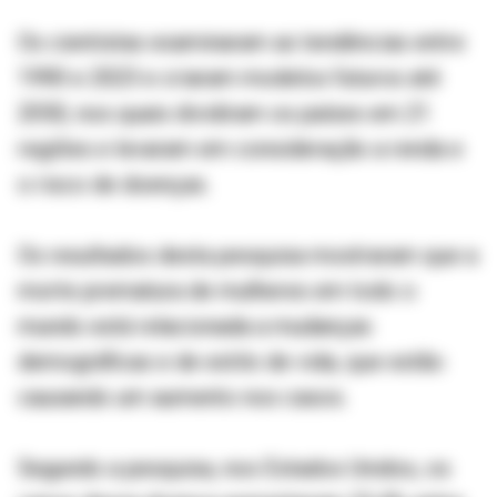
Os cientistas examinaram as tendências entre
1990 e 2023 e criaram modelos futuros até
2050, nos quais dividiram os países em 21
regiões e levaram em consideração a renda e
o risco de doenças.
Os resultados desta pesquisa mostraram que a
morte prematura de mulheres em todo o
mundo está relacionada a mudanças
demográficas e de estilo de vida, que estão
causando um aumento nos casos.
Segundo a pesquisa, nos Estados Unidos, os