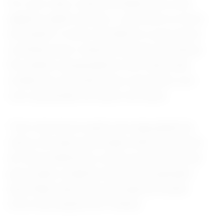
Por outro lado, a baixa atividade física está
ligada ao ganho de peso, o que eleva os níveis
de insulina. A carne vermelha foi a que menos
contribuiu para o desenvolvimento da doença.
No entanto, pesquisadores têm observado
evidências crescentes que a associam a um
risco aumentado de câncer de mama.
“Com mais de um quarto da carga global de
câncer de mama associada a fatores de estilo
de vida modificáveis, existe um potencial real
para mudar a trajetória da próxima geração”,
disse Marie Ng, autora principal do estudo.
(Com informações de O Globo)