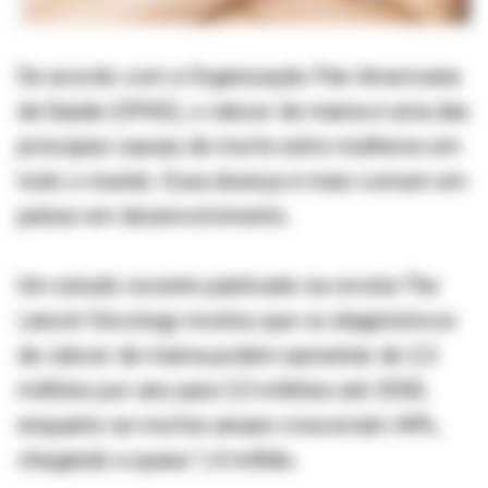
De acordo com a Organização Pan-Americana
da Saúde (OPAS), o câncer de mama é uma das
principais causas de morte entre mulheres em
todo o mundo. Essa doença é mais comum em
países em desenvolvimento.
Um estudo recente publicado na revista The
Lancet Oncology revelou que os diagnósticos
de câncer de mama podem aumentar de 2,3
milhões por ano para 3,5 milhões até 2050,
enquanto as mortes anuais cresceriam 44%,
chegando a quase 1,4 milhão.