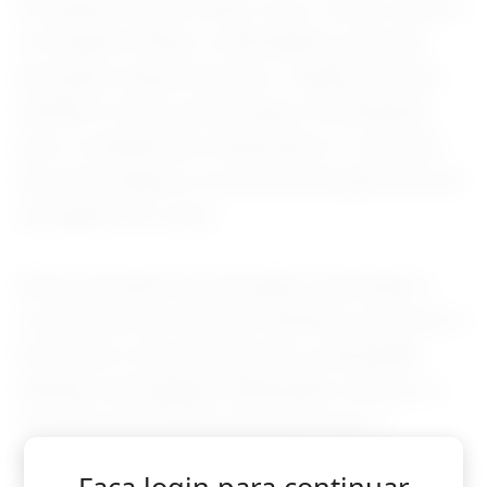
Em países de alta renda, como o Reino Unido e
os Estados Unidos, a obesidade é uma das
principais causas do tumor. O ganho de peso
também é mais comum após a menopausa,
pois o metabolismo desacelera e o excesso
de tecido adiposo se torna a principal fonte de
estrogênio do corpo.
Níveis elevados de estrogênio estimulam o
crescimento de tumores mamários sensíveis a
hormônios. Da mesma forma, a obesidade
também está ligada à inflamação crônica e à
resistência à insulina, que promovem o
desenvolvimento do câncer.