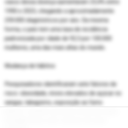
casos dessa doença aumentaram 23,4% entre
1990 e 2023, chegando a aproximadamente
259.000 diagnósticos por ano. Da mesma
forma, o país tem uma taxa de incidência
padronizada por idade de 92,5 por 100.000
mulheres, uma das mais altas do mundo.
Mudança de hábitos
Pesquisadores identificaram sete fatores de
risco: obesidade, níveis elevados de açúcar no
sangue, tabagismo, exposição ao fumo
passivo, consumo excessivo de álcool, baixa
atividade física e alto consumo de carne