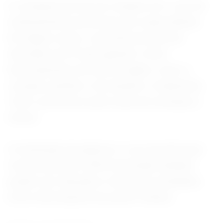
A condição precisa ser tratada com o uso de
medicamentos prescritos por especialistas.
Em alguns casos, o paciente precisa ser
internado na UTI para garantir o bom
funcionamento de outros órgãos, como o
coração, pulmão e rins durante o tratamento.
Todo o processo pode varias de semanas a
meses.
A transfusão de plasma e o uso de anticorpo
monoclonal anti-CD20 (rituximab) também
podem ser indicados e tem bons resultados.
(Com informações do jornal O Globo)