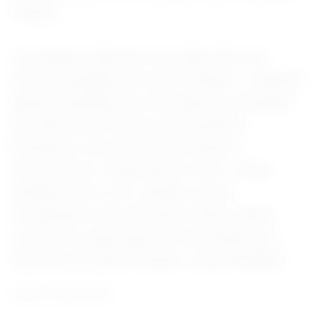
Bonjour.
A produção ainda não teve data oficial de
estreia divulgada, mas deve integrar o catálogo
global da plataforma, reforçando a estratégia
da empresa de investir em produções
brasileiras com potencial de alcance
internacional. A expectativa é que o longa
dialogue tanto com o público que já
acompanha a obra de Paulo Coelho quanto
com novos espectadores interessados em
histórias de transformação e espiritualidade.
Fonte: Jornal O Sul