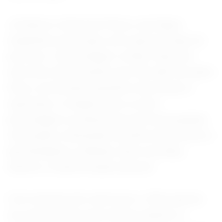
Já Santoro interpreta Petrus, uma figura
enigmática que surge como guia ao longo do
percurso. O personagem conduz Paulo por
uma série de provações que vão além do plano
físico, envolvendo questões emocionais e
espirituais. A relação entre os dois
personagens se desenvolve de forma gradual,
reforçando a dimensão filosófica da narrativa e
aprofundando a reflexão sobre escolhas,
destino e transformação pessoal.
Com estrutura de road movie, o filme aposta
em uma narrativa que mistura realismo e