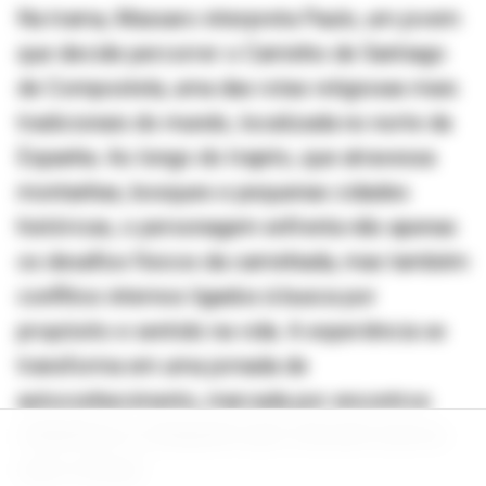
Na trama, Massaro interpreta Paulo, um jovem
que decide percorrer o Caminho de Santiago
de Compostela, uma das rotas religiosas mais
tradicionais do mundo, localizada no norte da
Espanha. Ao longo do trajeto, que atravessa
montanhas, bosques e pequenas cidades
históricas, o personagem enfrenta não apenas
os desafios físicos da caminhada, mas também
conflitos internos ligados à busca por
propósito e sentido na vida. A experiência se
transforma em uma jornada de
autoconhecimento, marcada por encontros
simbólicos e situações que colocam à prova
suas crenças.