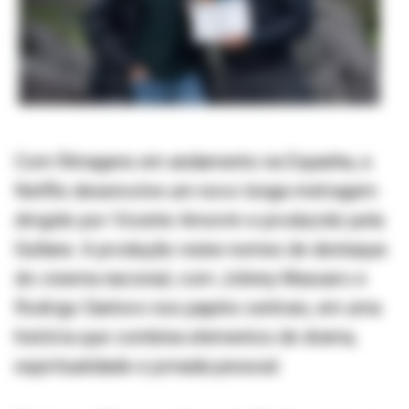
Com filmagens em andamento na Espanha, a
Netflix desenvolve um novo longa-metragem
dirigido por Vicente Amorim e produzido pela
Gullane. A produção reúne nomes de destaque
do cinema nacional, com Johnny Massaro e
Rodrigo Santoro nos papéis centrais, em uma
história que combina elementos de drama,
espiritualidade e jornada pessoal.