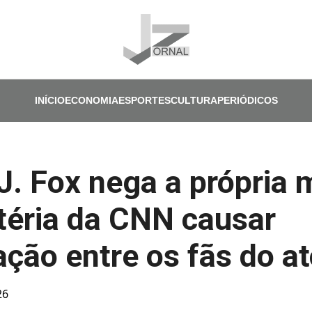
Pular para o conteúdo principal
INÍCIO
ECONOMIA
ESPORTES
CULTURA
PERIÓDICOS
J. Fox nega a própria 
éria da CNN causar
ção entre os fãs do at
26