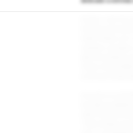
dedicado a estrelas 
De fato, o ator fez 
festa de encerramen
Dolby Theatre, em 
reunindo o produtor
além de membros do
Tennie, Christa Mil
na terceira tempora
Um porta-voz da CN
de todas as platafo
vídeo mostrava trec
“Toda semana, ele e