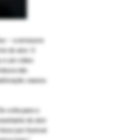
os – a emissora
te do ator. O
o e um vídeo
Embora não
publicação causou
De volta para o
resentante do ator
eira (um festival