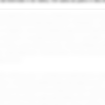
da televisão e do rádio). Ele subiu ao palco e deu e
uma aparição surpresa no PaleyFest LA na terça-feir
to da terceira temporada da série “Shrinking”. O 
Los Angeles, com uma exibição especial do espisó
 executivo e cocriador Bill Lawrence, o cocriador 
 elenco como Harrison Ford, Jessica Williams, Mi
ler, Lukita Maxwell e Ted McGinley. Fox faz uma par
da da série.
N confirmou que o conteúdo foi publicado por eng
rmas. A emissora também pediu desculpas ao ator e
hos da carreira de Fox ao longo dos anos e trechos
ntrava em nossas casas pela telinha como Alex P. 