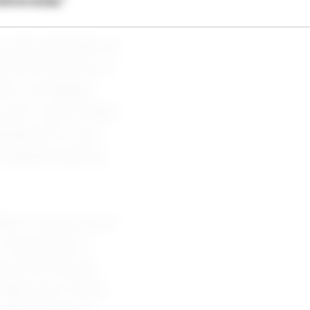
ntrevistas.”
a para participar da
evento aconteceu no
dio e um debate
e astro Jason Segel,
chael Urie, Luke
ticipação especial
ano e foi removido
 sua família. O
 de entrevistas.
Keaton em ‘Family