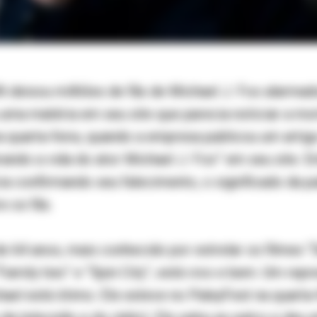
 deixou milhões de fãs de Michael J. Fox alarmad
uma matéria em seu site que parecia noticiar a mor
a quarta-feira, quando a empresa publicou um artig
rando a vida do ator Michael J. Fox” em seu site. 
a confirmando seu falecimento, o significado da 
e os fãs.
de 64 anos, mais conhecido por estrelar os filmes “
“Family ties” e “Spin City”, está vivo e bem. Um rep
ael está ótimo. Ele esteve no PaleyFest na quarta-f