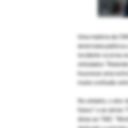
Uma matéria da CNN
americana publicou 
incidente ocorreu n
intitulados “Relemb
houvesse uma notíci
muita confusão entr
No entanto, o ator 
futuro” e as séries 
disse ao TMZ: “Mich