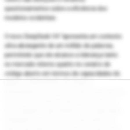
questionamentos sobre a eficiência dos
modelos ocidentais.
O novo DeepSeek-V4 “apresenta um contexto
ultra-abrangente de um milhão de palavras,
permitindo que ele alcance a liderança tanto
no mercado interno quanto no cenário de
código aberto em termos de capacidades do
agente, conhecimento de mundo e
desempenho de raciocínio”, afirmou a empresa
em um comunicado à imprensa nesta sexta-
feira. Segundo especialistas, essa capacidade
ampliada de contexto pode representar um
salto importante na forma como sistemas de