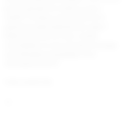
próxima geração do modelo no qual o
ChatGPT se baseia, uma interface de IA
generativa usada atualmente por quase 1
bilhão de pessoas em todo o mundo,
consolidando-se como uma das tecnologias
mais difundidas da atualidade. (Com
informações da AFP)
Fonte Jornal O Sul.