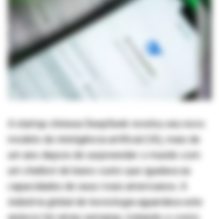
A startup chinesa DeepSeek revelou seu novo
modelo de inteligência artificial (IA), mais de
um ano depois de surpreender o mundo com
um chatbot de baixo custo que igualava as
capacidades de seus rivais americanos. A
indústria global de tecnologia aguardava este
anúncio há várias semanas, tratando-o como