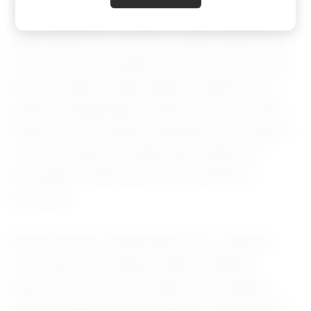
R1 da DeepSeek, dotado de extraordinárias
capacidades de raciocínio, abalou Wall Street
e provocou uma queda nos preços das ações
de tecnologia, evidenciando o impacto que
avanços inesperados podem ter no mercado
financeiro. Investidores passaram a reavaliar o
valor de empresas tradicionais diante da
ascensão de alternativas mais baratas e
eficientes.
Nessa intensa competição de IA, a OpenAI,
com sede nos Estados Unidos, também
apresentou seu novo modelo, reforçando o
ritmo acelerado das inovações. O GPT-5.5 é a