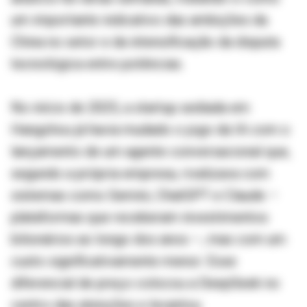
um importante indicativo das ambições da
China no setor e da intensificação da disputa
tecnológica entre potências.
No início de 2025, a startup sediada em
Hangzhou já havia mudado o jogo da IA com o
lançamento de um agente conversacional que,
segundo a própria empresa, rivalizava com
sistemas como Gemini, ChatGPT e Claude –
plataformas que receberam investimentos
bilionários ao longo dos anos –, mas com um
custo significativamente menor. Esse
diferencial de preço colocou a DeepSeek no
centro das atenções e levantou