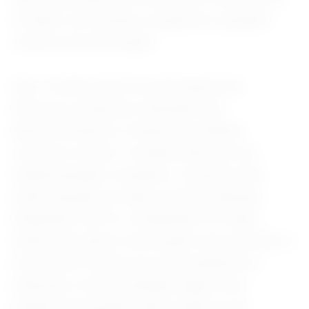
IA lidam com tarefas complexas e grandes
volumes de informação.
Uma “versão prévia” já está disponível,
informou a empresa, indicando que
desenvolvedores e empresas poderão
começar a testar o modelo antes de sua
implementação completa. O sistema está
sendo lançado em duas versões distintas,
DeepSeek-V4-Pro e DeepSeek-V4-Flash,
sendo esta última “uma opção mais eficiente e
econômica” devido aos seus parâmetros
reduzidos. Essa estratégia sugere uma
tentativa de atender tanto usuários que