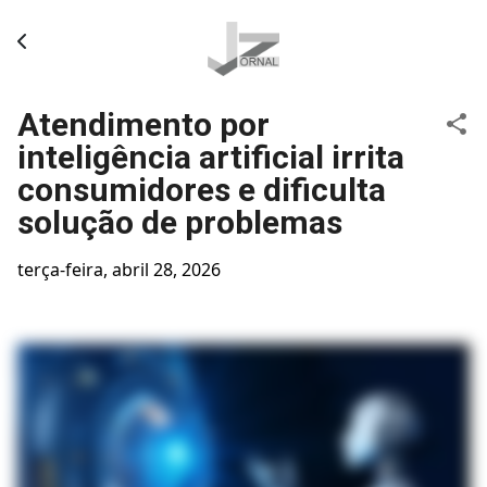
Pular para o conteúdo principal
Atendimento por
inteligência artificial irrita
consumidores e dificulta
solução de problemas
terça-feira, abril 28, 2026