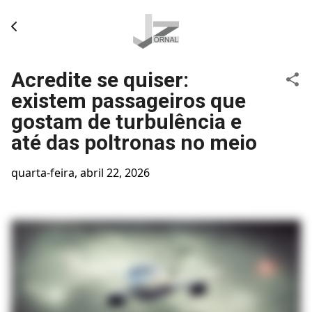
Pular para o conteúdo principal
Acredite se quiser:
existem passageiros que
gostam de turbulência e
até das poltronas no meio
quarta-feira, abril 22, 2026