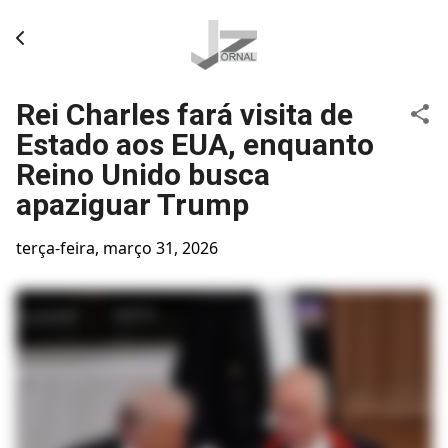
Pular para o conteúdo principal
Rei Charles fará visita de
Estado aos EUA, enquanto
Reino Unido busca
apaziguar Trump
terça-feira, março 31, 2026